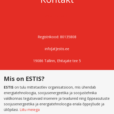
Võta ühendust!
Registrikood: 80135808
info[at]estis.ee
19086 Tallinn, Ehitajate tee 5
Mis on ESTIS?
ESTIS
on tulu mittetaotlev organisatsioon, mis ühendab
energiatehnoloogia, soojusenergeetika ja soojustehnika
valdkonnas tegutsevaid insenere ja teadureid ning õppeasutuste
soojusenergeetika ja energiatehnoloogia eriala õppejõude ja
üliõpilasi.
Liitu meiega