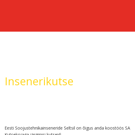
Insenerikutse
Eesti Soojustehnikainseneride Seltsil on õigus anda koostöös SA
Kutsekojaga järgmisi kutseid: