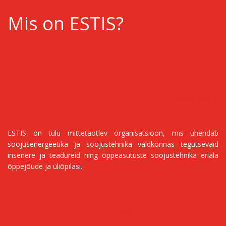
Mis on ESTIS?
Põhikiri
Juhatus
ESTIS on tulu mittetaotlev organisatsioon, mis ühendab
soojusenergeetika ja soojustehnika valdkonnas tegutsevaid
insenere ja teadureid ning õppeasutuste soojustehnika eriala
õppejõude ja üliõpilasi.
Meie eesmärgid