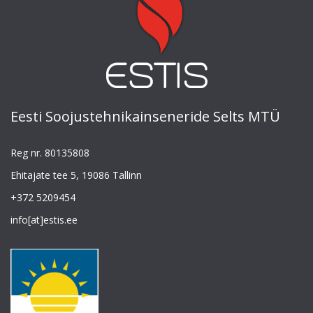
Eesti Soojustehnikainseneride Selts MTÜ
Reg nr. 80135808
Ehitajate tee 5, 19086 Tallinn
+372 5209454
info[at]estis.ee