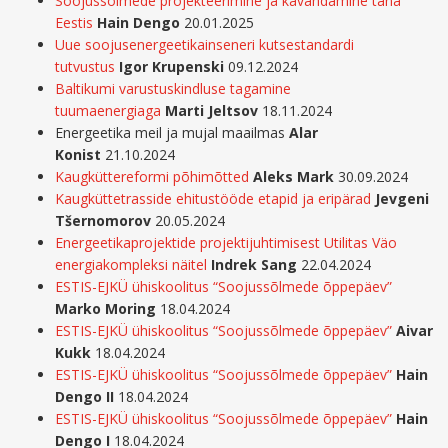
Soojussõlmede projekteerimine ja kavandamine täna
Eestis
Hain Dengo
20.01.2025
Uue soojusenergeetikainseneri kutsestandardi
tutvustus
Igor Krupenski
09.12.2024
Baltikumi varustuskindluse tagamine
tuumaenergiaga
Marti Jeltsov
18.11.2024
Energeetika meil ja mujal maailmas
Alar
Konist
21.10.2024
Kaugküttereformi põhimõtted
Aleks Mark
30.09.2024
Kaugküttetrasside ehitustööde etapid ja eripärad
Jevgeni
Tšernomorov
20.05.2024
Energeetikaprojektide projektijuhtimisest Utilitas Väo
energiakompleksi näitel
Indrek Sang
22.04.2024
ESTIS-EJKÜ ühiskoolitus “Soojussõlmede õppepäev”
Marko Moring
18.04.2024
ESTIS-EJKÜ ühiskoolitus “Soojussõlmede õppepäev”
Aivar
Kukk
18.04.2024
ESTIS-EJKÜ ühiskoolitus “Soojussõlmede õppepäev”
Hain
Dengo II
18.04.2024
ESTIS-EJKÜ ühiskoolitus “Soojussõlmede õppepäev”
Hain
Dengo I
18.04.2024