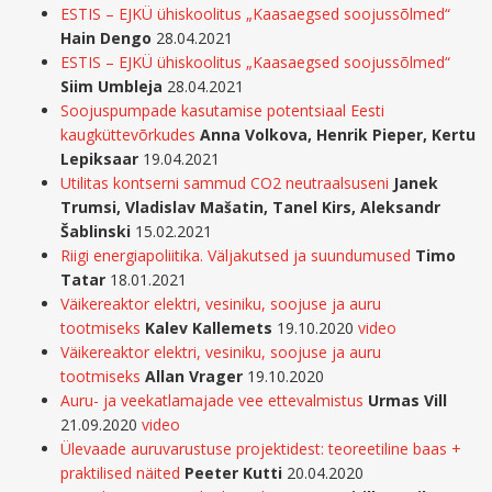
ESTIS – EJKÜ ühiskoolitus „Kaasaegsed soojussõlmed“
Hain Dengo
28.04.2021
ESTIS – EJKÜ ühiskoolitus „Kaasaegsed soojussõlmed“
Siim Umbleja
28.04.2021
Soojuspumpade kasutamise potentsiaal Eesti
kaugküttevõrkudes
Anna Volkova, Henrik Pieper, Kertu
Lepiksaar
19.04.2021
Utilitas kontserni sammud CO2 neutraalsuseni
Janek
Trumsi, Vladislav Mašatin, Tanel Kirs, Aleksandr
Šablinski
15.02.2021
Riigi energiapoliitika. Väljakutsed ja suundumused
Timo
Tatar
18.01.2021
Väikereaktor elektri, vesiniku, soojuse ja auru
tootmiseks
Kalev Kallemets
19.10.2020
video
Väikereaktor elektri, vesiniku, soojuse ja auru
tootmiseks
Allan Vrager
19.10.2020
Auru- ja veekatlamajade vee ettevalmistus
Urmas Vill
21.09.2020
video
Ülevaade auruvarustuse projektidest: teoreetiline baas +
praktilised näited
Peeter Ku
tti
20.04.2020