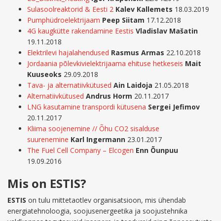
Sulasoolreaktorid & Eesti 2
Kalev Kallemets
18.03.2019
Pumphüdroelektrijaam
Peep Siitam
17.12.2018
4G kaugkütte rakendamine Eestis
Vladislav Mašatin
19.11.2018
Elektrilevi hajalahendused
Rasmus Armas
22.10.2018
Jordaania põlevkivielektrijaama ehituse hetkeseis
Mait
Kuuseoks
29.09.2018
Tava- ja alternatiivkütused
Ain Laidoja
21.05.2018
Alternatiivkütused
Andrus Horm
20.11.2017
LNG kasutamine transpordi kütusena
Sergei Jefimov
20.11.2017
Kliima soojenemine // Õhu CO2 sisalduse
suurenemine
Karl Ingermann
23.01.2017
The Fuel Cell Company – Elcogen
Enn Õunpuu
19.09.2016
Mis on ESTIS?
ESTIS
on tulu mittetaotlev organisatsioon, mis ühendab
energiatehnoloogia, soojusenergeetika ja soojustehnika