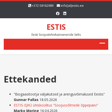
+372 58162989
info[at]estis.ee
ESTIS
Eesti Soojustehnikainseneride Selts
Ettekanded
“Biogaasitootja väljakutsed ja arenguvõimalused Eestis“
Gunnar Pallas
18.05.2026
ESTIS-EJKÜ ühiskoolitus “Soojussõlmede õppepäev”
Marko Moring
16.04.2026