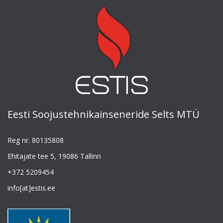
Eesti Soojustehnikainseneride Selts MTÜ
Reg nr. 80135808
Ehitajate tee 5, 19086 Tallinn
+372 5209454
info[at]estis.ee