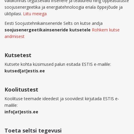
valdkonnas tegutsevaid insenere ja teadureid ning õppeasutuste
soojusenergeetika ja energiatehnoloogia eriala õppejõude ja
üliõpilasi.
Liitu meiega
Eesti Soojustehnikainseneride Selts on kutse andja
soojusenergeetikainseneride kutsetele
Rohkem kutse
andmisest
Kutsetest
Kutsete kohta küsimused palun esitada ESTIS e-mailile:
kutsed[at]estis.ee
Koolitustest
Koolituse teemade ideedest ja soovidest kirjutada ESTIS e-
mailile:
info[at]estis.ee
Toeta seltsi tegevusi