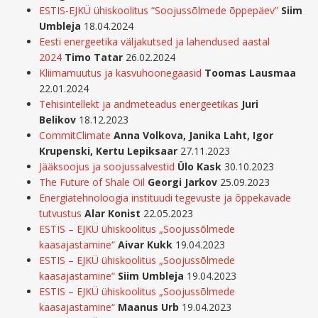
ESTIS-EJKÜ ühiskoolitus “Soojussõlmede õppepäev”
Siim
Umbleja
18.04.2024
Eesti energeetika väljakutsed ja lahendused aastal
2024
Timo Tatar
26.02.2024
Kliimamuutus ja kasvuhoonegaasid
Toomas Lausmaa
22.01.2024
Tehisintellekt ja andmeteadus energeetikas
Juri
Belikov
18.12.2023
CommitClimate
Anna Volkova, Janika Laht, Igor
Krupenski, Kertu Lepiksaar
27.11.2023
Jääksoojus ja soojussalvestid
Ülo Kask
30.10.2023
The Future of Shale Oil
Georgi Jarkov
25.09.2023
Energiatehnoloogia instituudi tegevuste ja õppekavade
tutvustus
Alar Konist
22.05.2023
ESTIS – EJKÜ ühiskoolitus „Soojussõlmede
kaasajastamine“
Aivar Kukk
19.04.2023
ESTIS – EJKÜ ühiskoolitus „Soojussõlmede
kaasajastamine“
Siim Umbleja
19.04.2023
ESTIS – EJKÜ ühiskoolitus „Soojussõlmede
kaasajastamine“
Maanus Urb
19.04.2023