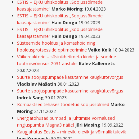
ESTIS – EJKÜ ühiskoolitus „Soojussõlmede
kaasajastamine“
Marko Moring
19.04.2023
ESTIS – EJKÜ ühiskoolitus „Soojussõlmede
kaasajastamine“
Hain Dengo
19.04.2023
ESTIS – EJKÜ ühiskoolitus „Soojussõlmede
kaasajastamine“
Hain Dengo
19.04.2023
Süsteemide hooldus ja korrashoid ning
hooldusprotsesside optimeerimine
Veiko Kelk
18.04.2023
Väikereaktorid – süsinikheitmeta kindel ja soodne
tootmisvõimsus 2031 aastaks
Kalev Kallemets
20.02.2023
Suurte soojuspumpade kasutamine kaugküttevõrgus
Vladislav Mašatin
30.01.2023
Suurte soojuspumpade kasutamine kaugküttevõrgus
Indrek Sang
30.01.2023
Kompaktsed tehases toodetud soojussõlmed
Marko
Moring
21.11.2022
Energiatõhusad pumbad ja juhtimise võimalused
ringluspumba Magna3 näitel
Jüri Masing
19.09.2022
Kaugjahutus Eestis – minevik, olevik ja võimalik tulevik
Igor Krupenski
30.05.2022