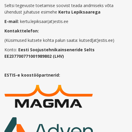
Seltsi tegevuste toetamise soovist teada andmiseks võta
ühendust juhatuse esimehe
Kertu Lepiksaarega
E-mail:
kertu.lepiksaar(at)estis.ee
Kontakttelefon:
(Küsimused kutsete kohta palun saata: kutsed[at]estis.ee)
Konto:
Eesti Soojustehnikainseneride Selts
EE237700771001989802 (LHV)
ESTIS-e koostööpartnerid: