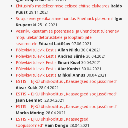
Ehitusinfo modelleerimise eelised ehitise elukaares
Raido
Puust
29.11.2021
Soojusenergeetika alane haridus Enerhack platvormil
Igor
Krupenski
25.10.2021
Vesiniku kasutamise potentsiaal ja ühenditest tulenenev
mõju ülekandetorustikele ja lõpptarbijate
seadmetele
Eduard Latõšov
07.06.2021
Põlevkivi tulevik Eestis
Allan Niidu
30.04.2021
Põlevkivi tulevik Eestis
Andres Siirde
30.04.2021
Põlevkivi tulevik Eestis
Einari Kisel
30.04.2021
Põlevkivi tulevik Eestis
Alar Konist
30.04.2021
Põlevkivi tulevik Eestis
Mihkel Annus
30.04.2021
ESTIS – EJKÜ ühiskoolitus „Kaasaegsed soojussõlmed“
Aivar Kukk
28.04.2021
ESTIS – EJKÜ ühiskoolitus „Kaasaegsed soojussõlmed“
Jaan Leemet
28.04.2021
ESTIS – EJKÜ ühiskoolitus „Kaasaegsed soojussõlmed“
Marko Moring
28.04.2021
ESTIS – EJKÜ ühiskoolitus „Kaasaegsed
soojussõlmed“
Hain Dengo
28.04.2021