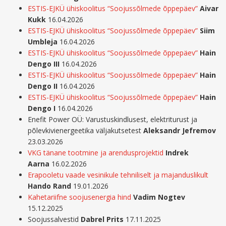
ESTIS-EJKÜ ühiskoolitus “Soojussõlmede õppepäev”
Aivar
Kukk
16.04.2026
ESTIS-EJKÜ ühiskoolitus “Soojussõlmede õppepäev”
Siim
Umbleja
16.04.2026
ESTIS-EJKÜ ühiskoolitus “Soojussõlmede õppepäev”
Hain
Dengo III
16.04.2026
ESTIS-EJKÜ ühiskoolitus “Soojussõlmede õppepäev”
Hain
Dengo II
16.04.2026
ESTIS-EJKÜ ühiskoolitus “Soojussõlmede õppepäev”
Hain
Dengo I
16.04.2026
Enefit Power OÜ: Varustuskindlusest, elektriturust ja
põlevkivienergeetika väljakutsetest
Aleksandr Jefremov
23.03.2026
VKG tänane tootmine ja arendusprojektid
Indrek
Aarna
16.02.2026
Erapooletu vaade vesinikule tehniliselt ja majanduslikult
Hando Rand
19.01.2026
Kahetariifne soojusenergia hind
Vadim Nogtev
15.12.2025
Soojussalvestid
Dabrel Prits
17.11.2025