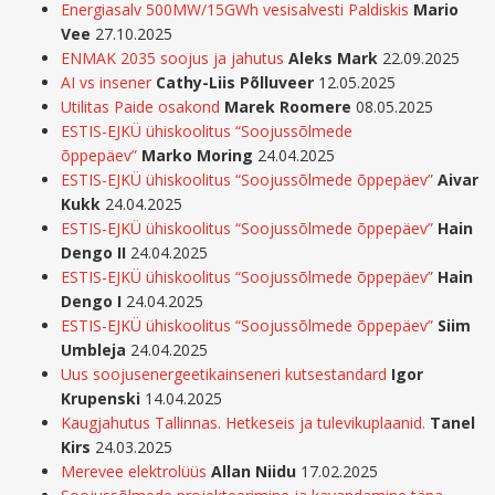
Energiasalv 500MW/15GWh vesisalvesti Paldiskis
Mario
Vee
27.10.2025
ENMAK 2035 soojus ja jahutus
Aleks Mark
22.09.2025
AI vs insener
Cathy-Liis Põlluveer
12.05.2025
Utilitas Paide osakond
Marek Roomere
08.05.2025
ESTIS-EJKÜ ühiskoolitus “Soojussõlmede
õppepäev”
Marko Moring
24.04.2025
ESTIS-EJKÜ ühiskoolitus “Soojussõlmede õppepäev”
Aivar
Kukk
24.04.2025
ESTIS-EJKÜ ühiskoolitus “Soojussõlmede õppepäev”
Hain
Dengo II
24.04.2025
ESTIS-EJKÜ ühiskoolitus “Soojussõlmede õppepäev”
Hain
Dengo I
24.04.2025
ESTIS-EJKÜ ühiskoolitus “Soojussõlmede õppepäev”
Siim
Umbleja
24.04.2025
Uus soojusenergeetikainseneri kutsestandard
Igor
Krupenski
14.04.2025
Kaugjahutus Tallinnas. Hetkeseis ja tulevikuplaanid.
Tanel
Kirs
24.03.2025
Merevee elektrolüüs
Allan Niidu
17.02.2025