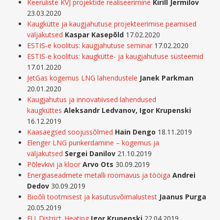
Keeruliste KVJ projektide realiseerimine
Kirill Jermilov
23.03.2020
Kaugkütte ja kaugjahutuse projekteerimise peamised
väljakutsed
Kaspar Kasepõld
17.02.2020
ESTIS-e koolitus: kaugjahutuse seminar
17.02.2020
ESTIS-e koolitus: kaugkütte- ja kaugjahutuse süsteemid
17.01.2020
JetGas kogemus LNG lahendustele
Janek Parkman
20.01.2020
Kaugjahutus ja innovatiivsed lahendused
kaugküttes
Aleksandr Ledvanov, Igor Krupenski
16.12.2019
Kaasaegsed soojussõlmed
Hain Dengo
18.11.2019
Elenger LNG punkerdamine – kogemus ja
väljakutsed
Sergei Danilov
21.10.2019
Põlevkivi ja kloor
Arvo Ots
30.09.2019
Energiaseadmete metalli roomavus ja tööiga
Andrei
Dedov
30.09.2019
Bioõli tootmisest ja kasutusvõimalustest
Jaanus Purga
20.05.2019
EU_District_Heating
Igor Krupenski
22.04.2019