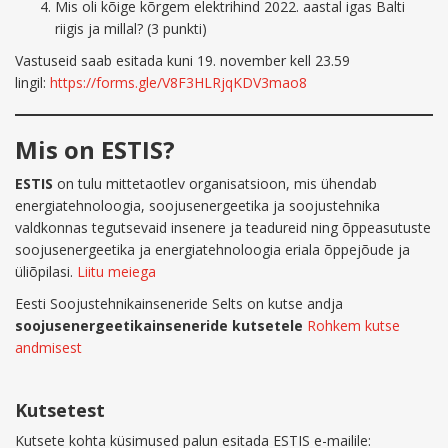
Mis oli kõige kõrgem elektrihind 2022. aastal igas Balti
riigis ja millal? (3 punkti)
Vastuseid saab esitada kuni 19. november kell 23.59
lingil:
https://forms.gle/V8F3HLRjqKDV3mao8
Mis on ESTIS?
ESTIS
on tulu mittetaotlev organisatsioon, mis ühendab
energiatehnoloogia, soojusenergeetika ja soojustehnika
valdkonnas tegutsevaid insenere ja teadureid ning õppeasutuste
soojusenergeetika ja energiatehnoloogia eriala õppejõude ja
üliõpilasi.
Liitu meiega
Eesti Soojustehnikainseneride Selts on kutse andja
soojusenergeetikainseneride kutsetele
Rohkem kutse
andmisest
Kutsetest
Kutsete kohta küsimused palun esitada ESTIS e-mailile: