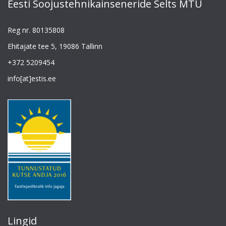
Eesti Soojustehnikainseneride Selts MTÜ
Reg nr. 80135808
Ehitajate tee 5, 19086 Tallinn
+372 5209454
info[at]estis.ee
Lingid