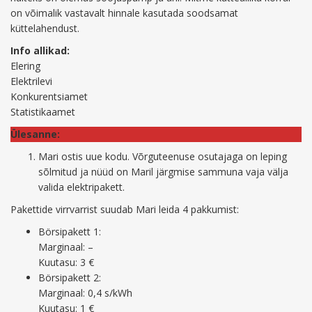
on võimalik vastavalt hinnale kasutada soodsamat
küttelahendust.
Info allikad:
Elering
Elektrilevi
Konkurentsiamet
Statistikaamet
Ülesanne:
Mari ostis uue kodu. Võrguteenuse osutajaga on leping
sõlmitud ja nüüd on Maril järgmise sammuna vaja välja
valida elektripakett.
Pakettide virrvarrist suudab Mari leida 4 pakkumist:
Börsipakett 1:
Marginaal: –
Kuutasu: 3 €
Börsipakett 2:
Marginaal: 0,4 s/kWh
Kuutasu: 1 €