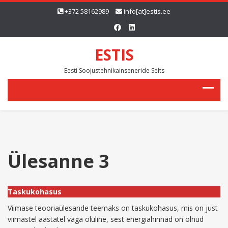
+372 58162989
info[at]estis.ee
ESTIS
Eesti Soojustehnikainseneride Selts
Ülesanne 3
Taskukohasus
Viimase teooriaülesande teemaks on taskukohasus, mis on just
viimastel aastatel väga oluline, sest energiahinnad on olnud