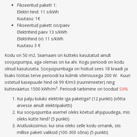
Fikseeritud pakett 1:
Elektri hind: 11 s/kWh
Kuutasu: 1€
Fikseeritud pakett öö/päev
Elektrihind päev 13 s/kWh
Elektrihind öö 11 s/kWh
Kuutasu 3 €
Kodu on 50 m2. Siiamaani on kütteks kasutatud ainult
soojuspumpa, aga olemas on ka ahi. Kogu perioodi on kodu
olnud kasutuseta. Soojuspumbaga on hoitud sees 18 kraadi ja
lisaks töötas terve perioodi ka külmik võimsusega 200 W. Kuuri
ostetud kasepuude hind oli 99 €/m3 (ruumimeeter) ning
3
kütteväärtus 1500 kWh/m
. Perioodi tarbimine on toodud
SIIN
.
Kui palju kuluks elektrile iga paketiga? (12 punkti) (võtta
arvesse ainult elektripaketti)
Kui soojuspumba asemel oleks köetud ahjupuudega, mis
oleks kütte hind? (5 punkti)
Arutlusküsimus: kui sina oleks selle kodu omanik, siis
millise paketi valiksid (100-300 sõna) (5 punkti)