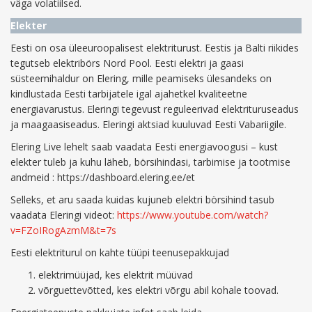
väga volatiilsed.
Elekter
Eesti on osa üleeuroopalisest elektriturust. Eestis ja Balti riikides
tegutseb elektribörs Nord Pool. Eesti elektri ja gaasi
süsteemihaldur on Elering, mille peamiseks ülesandeks on
kindlustada Eesti tarbijatele igal ajahetkel kvaliteetne
energiavarustus. Eleringi tegevust reguleerivad elektrituruseadus
ja maagaasiseadus. Eleringi aktsiad kuuluvad Eesti Vabariigile.
Elering Live lehelt saab vaadata Eesti energiavoogusi – kust
elekter tuleb ja kuhu läheb, börsihindasi, tarbimise ja tootmise
andmeid : https://dashboard.elering.ee/et
Selleks, et aru saada kuidas kujuneb elektri börsihind tasub
vaadata Eleringi videot:
https://www.youtube.com/watch?
v=FZoIRogAzmM&t=7s
Eesti elektriturul on kahte tüüpi teenusepakkujad
elektrimüüjad, kes elektrit müüvad
võrguettevõtted, kes elektri võrgu abil kohale toovad.