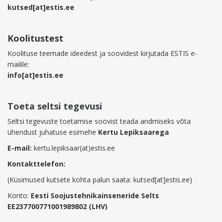
kutsed[at]estis.ee
Koolitustest
Koolituse teemade ideedest ja soovidest kirjutada ESTIS e-
mailile:
info[at]estis.ee
Toeta seltsi tegevusi
Seltsi tegevuste toetamise soovist teada andmiseks võta
ühendust juhatuse esimehe
Kertu Lepiksaarega
E-mail:
kertu.lepiksaar(at)estis.ee
Kontakttelefon:
(Küsimused kutsete kohta palun saata: kutsed[at]estis.ee)
Konto:
Eesti Soojustehnikainseneride Selts
EE237700771001989802 (LHV)