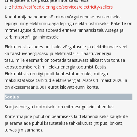
Energiateenuste pakkujate infot saab leida
siit:
https://estfeed.elering.ee/services/electricity-sellers
Kodutarbijana peame sõlmima võrguteenuse osutamiseks
lepingu ning elektrimüüjaga lepingu elektri ostmiseks. Pakette on
mitmesuguseid, mis sobivad erineva hinnariski taluvusega ja
tarbimisprofiiliga inimestele.
Elektri eest tasudes on lisaks võrgutasule ja elektrihinnale veel
ka taastuvenergiatasu ja elektriaktsiis. Taastuvenergia
tasu, mille eesmärk on toetada taastuvast allikast või tõhusa
koostootmise režiimil elektrienergia tootmist Eestis.
Elektriaktsiis on riigi poolt kehtestatud maks, millega
maksustatakse tarbitud elektrienergiat. Alates 1. maist 2020. a
on aktsiisimäär 0,001 eurot kilovatt-tunni kohta.
Soojus
Soojusenergia tootmiseks on mitmesuguseid lahendusi.
Kortermajade puhul on peamiseks küttelahenduseks kaugküte
ja eramajade puhul kasutatakse tahkekütust (nt puit, brikett,
turvas jm sarnane).