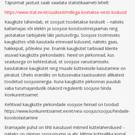
Täpsemat jaotust saab vaadata statistikaameti lehelt:
https://www.stat.ee/et/uudised/millega-koetakse-eesti-kodusid
Kaugküte tähendab, et soojust toodetakse keskselt – näiteks
katlamajas või elektri ja soojuse koostootmisjaamas ning
jaotatakse tarbijatele läbi jaotusvõrgu. Soojuse tootmiseks
kaugküttes võib kasutada erinevaid kütuseid, näiteks gaas,
hakkepuit, põlevkivi jne. Enamik kaugkütet tarbivaid kliente
asuvad kaugkütte piirkondades. Need on piirkonnad, kus
seadusega on kehtestatud, et soojuse varustamiseks
kasutatakse kaugkütet ning muude kütteviiside kasutamine on
piiratud. Üheks erandiks on kütusevaba taastuvatest allikatest
toodetud soojusenergia. Kuna kaugkütte piirkonnas puudub
vaba turumajanduslik olukord reguleerib soojuse hinda
Konkurentsiamet.
Kehtivad kaugkütte piirkondade soojuse hinnad on toodud:
https://www.konkurentsiamet.ee/et/vesi-soojus/soojus/hindade-
kooskolastamine
Eramajade puhul on tihti kasutusel mitmed küttelahendused –
näiteks on olemas soojuspump ja ahi. Mitme kütteallika korral