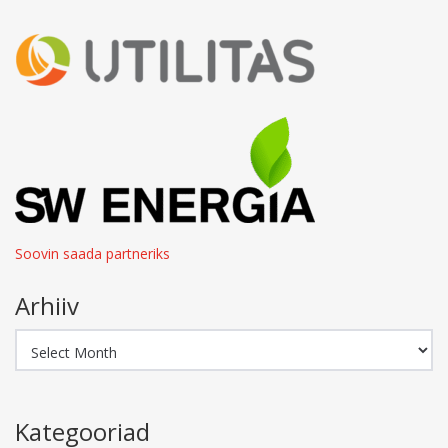
Soovin saada partneriks
Arhiiv
Arhiiv
Kategooriad