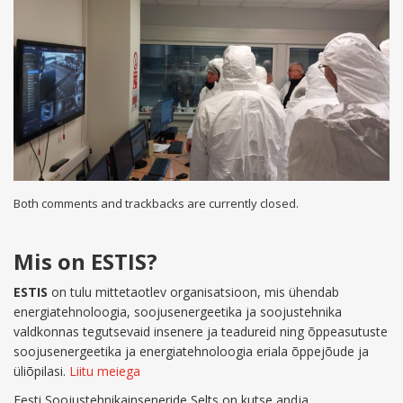
Both comments and trackbacks are currently closed.
Mis on ESTIS?
ESTIS
on tulu mittetaotlev organisatsioon, mis ühendab
energiatehnoloogia, soojusenergeetika ja soojustehnika
valdkonnas tegutsevaid insenere ja teadureid ning õppeasutuste
soojusenergeetika ja energiatehnoloogia eriala õppejõude ja
üliõpilasi.
Liitu meiega
Eesti Soojustehnikainseneride Selts on kutse andja