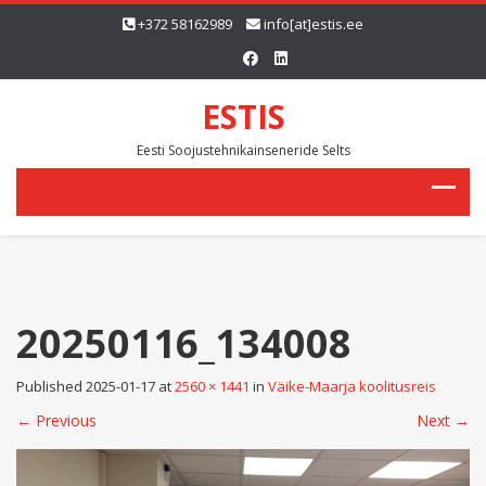
+372 58162989
info[at]estis.ee
ESTIS
Eesti Soojustehnikainseneride Selts
20250116_134008
Published
2025-01-17
at
2560 × 1441
in
Väike-Maarja koolitusreis
←
Previous
Next
→