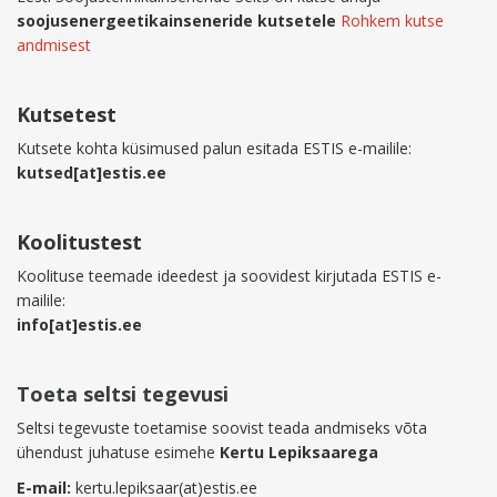
soojusenergeetikainseneride kutsetele
Rohkem kutse
andmisest
Kutsetest
Kutsete kohta küsimused palun esitada ESTIS e-mailile:
kutsed[at]estis.ee
Koolitustest
Koolituse teemade ideedest ja soovidest kirjutada ESTIS e-
mailile:
info[at]estis.ee
Toeta seltsi tegevusi
Seltsi tegevuste toetamise soovist teada andmiseks võta
ühendust juhatuse esimehe
Kertu Lepiksaarega
E-mail:
kertu.lepiksaar(at)estis.ee