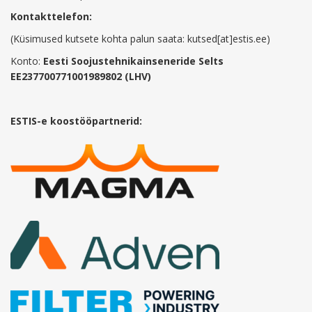
Kontakttelefon:
(Küsimused kutsete kohta palun saata: kutsed[at]estis.ee)
Konto:
Eesti Soojustehnikainseneride Selts
EE237700771001989802 (LHV)
ESTIS-e koostööpartnerid: