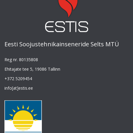
Eesti Soojustehnikainseneride Selts MTÜ
Reg nr. 80135808
Ehitajate tee 5, 19086 Tallinn
+372 5209454
info[at]estis.ee