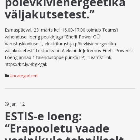
põlevkivienergeetika
väljakutsetest.”
Esmaspäeval, 23. märts kell 16.00-17.00 toimub Teams’i
vahendusel loeng pealkirjaga “Enefit Power OÜ:
Varustuskindlusest, elektriturust ja põlevkivienergeetika
väljakutsetest” Lektoriks on Aleksandr Jefremov Enefit Powerist
Loeng annab 1 täiendusõppe punkti(TP). Teams’i link:
https://bit.ly/4bgPgak
Uncategorized
Jan
12
ESTIS-e loeng:
“Erapooletu vaade