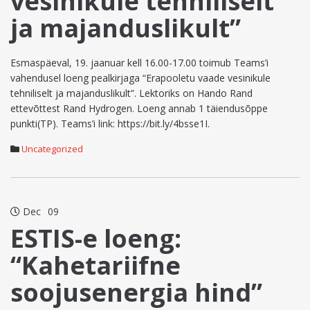
vesinikule tehniliselt
ja majanduslikult”
Esmaspäeval, 19. jaanuar kell 16.00-17.00 toimub Teams’i
vahendusel loeng pealkirjaga “Erapooletu vaade vesinikule
tehniliselt ja majanduslikult”. Lektoriks on Hando Rand
ettevõttest Rand Hydrogen. Loeng annab 1 täiendusõppe
punkti(TP). Teams’i link: https://bit.ly/4bsse1I.
Uncategorized
Dec
09
ESTIS-e loeng:
“Kahetariifne
soojusenergia hind”