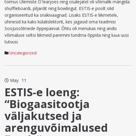
toimus Ülemiste O´learyses ning osalejatel oli võimalik mängida
shuffleboardi, piljardit ning bowlingut. ESTIS-e poolt olid
organiseeritud ka snäkivaagnad. Lisaks ESTIS-e liikmetele,
ühinesid ka kaks külalislektorit, kes jagasid oma teadmisi
Soojussõlmede õppepäeval. Õhtu oli menukas ning andis
võimaluse seltsi liikmeid paremini tundma õppida ning luua uusi
tutvusi.
Uncategorized
May
11
ESTIS-e loeng:
“Biogaasitootja
väljakutsed ja
arenguvõimalused