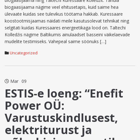
biogaasijaama ning Taltechi Kuressaare kolledźit. Tahula
biogaasijaama nägime veel ehitusetapis, kuid saime hea
ülevaate kuidas see tulevikus töötama hakkab. Kuressaare
koostootmisjaamas näidati meile kasutusolevat tehnikat ning
selgitati kuidas Kuressaares energeetikaga lood on. Taltechi
Kolledźis nägime Baltikumis ainulaadset basseini väikelaevade
mudelite testimiseks. Vahepeal saime söönuks […]
Uncategorized
Mar
09
ESTIS-e loeng: “Enefit
Power OÜ:
Varustuskindlusest,
elektriturust ja