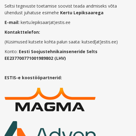
Seltsi tegevuste toetamise soovist teada andmiseks võta
ühendust juhatuse esimehe
Kertu Lepiksaarega
E-mail:
kertu.lepiksaar(at)estis.ee
Kontakttelefon:
(Küsimused kutsete kohta palun saata: kutsed[at]estis.ee)
Konto:
Eesti Soojustehnikainseneride Selts
EE237700771001989802 (LHV)
ESTIS-e koostööpartnerid: