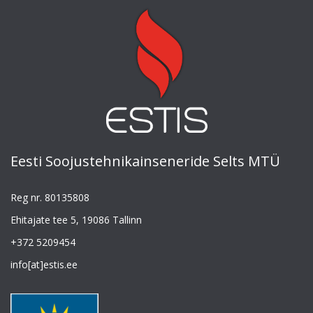
Eesti Soojustehnikainseneride Selts MTÜ
Reg nr. 80135808
Ehitajate tee 5, 19086 Tallinn
+372 5209454
info[at]estis.ee