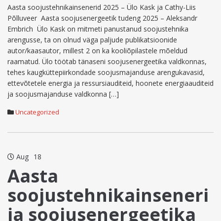
Aasta soojustehnikainsenerid 2025 – Ülo Kask ja Cathy-Liis
Põlluveer Aasta soojusenergeetik tudeng 2025 – Aleksandr
Embrich Ülo Kask on mitmeti panustanud soojustehnika
arengusse, ta on olnud väga paljude publikatsioonide
autor/kaasautor, millest 2 on ka kooliõpilastele mõeldud
raamatud. Ülo töötab tänaseni soojusenergeetika valdkonnas,
tehes kaugküttepiirkondade soojusmajanduse arengukavasid,
ettevõtetele energia ja ressursiauditeid, hoonete energiaauditeid
ja soojusmajanduse valdkonna […]
Uncategorized
Aug
18
Aasta
soojustehnikainseneri
ja soojusenergeetika