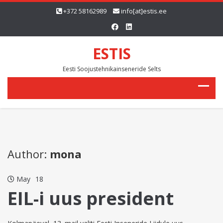
+372 58162989
info[at]estis.ee
ESTIS
Eesti Soojustehnikainseneride Selts
Author:
mona
May
18
EIL-i uus president