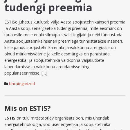
tudengi preemia
ESTISe juhatus kuulutab välja Aasta soojustehnikainseri preemia
ja Aasta soojusenergeetika tudengi preemia, mille eesmärk on
tuua esile meie eriala silmapaistvaid tegijaid ja neid tunnustada.
Aasta soojustehnikainseneri preemiaga tunnustatakse inseneri,
kelle panus soojustehnika eriala ja valdkonna arengusse on
olnud märkimisväärne ja kelle eesmärgiks on panustada
energeetika- ja soojustehnika valdkonna väljakutsete
lahendamisse ja valdkonna arendamisse ning
populariseerimisse. […]
Uncategorized
Mis on ESTIS?
ESTIS
on tulu mittetaotlev organisatsioon, mis ühendab
energiatehnoloogia, soojusenergeetika ja soojustehnika