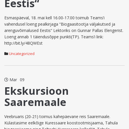
Eestis“
Esmaspäeval, 18. mai kell 16.00-17.00 toimub Teams’i
vahendusel loeng pealkirjaga “Biogaasitootja väljakutsed ja
arenguvõimalused Eestis“ Lektoriks on Gunnar Pallas Elengerist.
Loeng annab 1 täiendusõppe punkti(TP). Teams’i link:
http://bit.ly/48QWEst
Uncategorized
Mar
09
Ekskursioon
Saaremaale
Veebruaris (20-21) toimus kahepäevane reis Saaremaale.
Külastasime eelkõige Kuressaare koostootmisjaama, Tahula