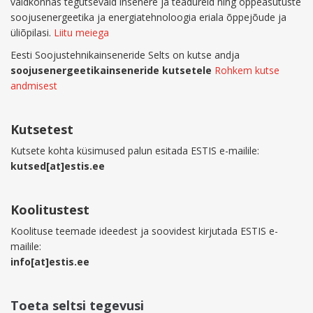
valdkonnas tegutsevaid insenere ja teadureid ning õppeasutuste
soojusenergeetika ja energiatehnoloogia eriala õppejõude ja
üliõpilasi.
Liitu meiega
Eesti Soojustehnikainseneride Selts on kutse andja
soojusenergeetikainseneride kutsetele
Rohkem kutse
andmisest
Kutsetest
Kutsete kohta küsimused palun esitada ESTIS e-mailile:
kutsed[at]estis.ee
Koolitustest
Koolituse teemade ideedest ja soovidest kirjutada ESTIS e-
mailile:
info[at]estis.ee
Toeta seltsi tegevusi