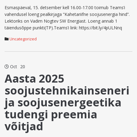
Esmaspäeval, 15. detsember kell 16.00-17.00 toimub Teams’i
vahendusel loeng pealkirjaga “Kahetariifne soojusenergia hind”.
Lektoriks on Vadim Nogtev SW Energiast. Loeng annab 1
täiendusõppe punkti(TP).Teams’i link: https://bit.ly/4pULNnq
Uncategorized
Oct
20
Aasta 2025
soojustehnikainseneri
ja soojusenergeetika
tudengi preemia
võitjad