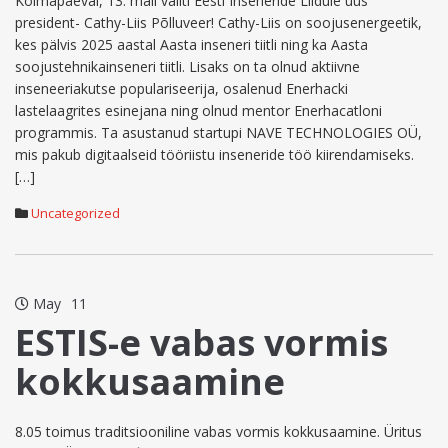
Kolmapäeval, 13. mail valiti Eesti Inseneride Liidule uus
president- Cathy-Liis Põlluveer! Cathy-Liis on soojusenergeetik,
kes pälvis 2025 aastal Aasta inseneri tiitli ning ka Aasta
soojustehnikainseneri tiitli. Lisaks on ta olnud aktiivne
inseneeriakutse populariseerija, osalenud Enerhacki
lastelaagrites esinejana ning olnud mentor Enerhacatloni
programmis. Ta asustanud startupi NAVE TECHNOLOGIES OÜ,
mis pakub digitaalseid tööriistu inseneride töö kiirendamiseks.
[…]
Uncategorized
May
11
ESTIS-e vabas vormis
kokkusaamine
8.05 toimus traditsiooniline vabas vormis kokkusaamine. Üritus