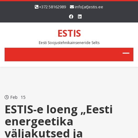
+372 58162989
info[at]estis.ee
ESTIS
Eesti Soojustehnikainseneride Selts
Feb
15
ESTIS-e loeng „Eesti
energeetika
väljakutsed ja