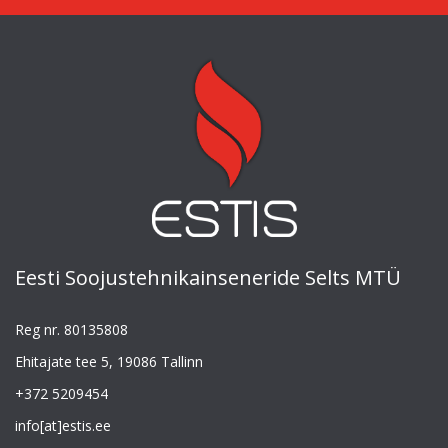
Eesti Soojustehnikainseneride Selts MTÜ
Reg nr. 80135808
Ehitajate tee 5, 19086 Tallinn
+372 5209454
info[at]estis.ee