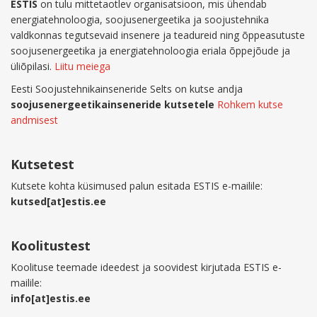
ESTIS
on tulu mittetaotlev organisatsioon, mis ühendab
energiatehnoloogia, soojusenergeetika ja soojustehnika
valdkonnas tegutsevaid insenere ja teadureid ning õppeasutuste
soojusenergeetika ja energiatehnoloogia eriala õppejõude ja
üliõpilasi.
Liitu meiega
Eesti Soojustehnikainseneride Selts on kutse andja
soojusenergeetikainseneride kutsetele
Rohkem kutse
andmisest
Kutsetest
Kutsete kohta küsimused palun esitada ESTIS e-mailile:
kutsed[at]estis.ee
Koolitustest
Koolituse teemade ideedest ja soovidest kirjutada ESTIS e-
mailile:
info[at]estis.ee