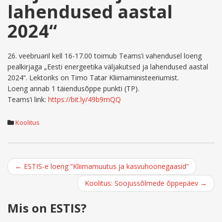
lahendused aastal
2024“
26. veebruaril kell 16-17.00 toimub Teams’i vahendusel loeng
pealkirjaga „Eesti energeetika väljakutsed ja lahendused aastal
2024“. Lektoriks on Timo Tatar Kliimaministeeriumist.
Loeng annab 1 täiendusõppe punkti (TP).
Teams’i link:
https://bit.ly/49b9mQQ
Koolitus
Post
←
ESTIS-e loeng “Kliimamuutus ja kasvuhoonegaasid”
navigation
Koolitus: Soojussõlmede õppepäev
→
Mis on ESTIS?