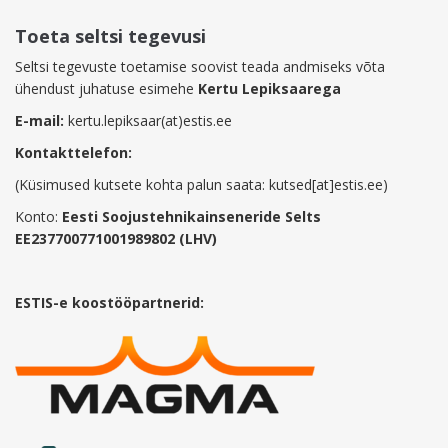
Toeta seltsi tegevusi
Seltsi tegevuste toetamise soovist teada andmiseks võta
ühendust juhatuse esimehe
Kertu Lepiksaarega
E-mail:
kertu.lepiksaar(at)estis.ee
Kontakttelefon:
(Küsimused kutsete kohta palun saata: kutsed[at]estis.ee)
Konto:
Eesti Soojustehnikainseneride Selts
EE237700771001989802 (LHV)
ESTIS-e koostööpartnerid: