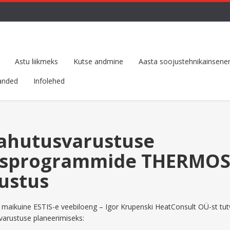
Astu liikmeks
Kutse andmine
Aasta soojustehnikainsener
anded
Infolehed
 jahutusvarustuse
isprogrammide THERMOS
ustus
s maikuine ESTIS-e veebiloeng – Igor Krupenski HeatConsult OÜ-st tu
arustuse planeerimiseks: