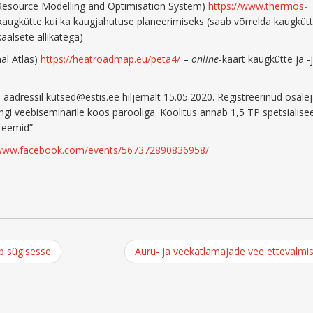
esource Modelling and Optimisation System)
https://www.thermos-
 kaugkütte kui ka kaugjahutuse planeerimiseks (saab võrrelda kaugkütt
aalsete allikatega)
al Atlas)
https://heatroadmap.eu/peta4/
–
online
-kaart kaugkütte ja 
 aadressil kutsed@estis.ee hiljemalt 15.05.2020. Registreerinud osale
ingi veebiseminarile koos parooliga. Koolitus annab 1,5 TP spetsialise
teemid”
/www.facebook.com/events/567372890836958/
ub sügisesse
Auru- ja veekatlamajade vee ettevalmi