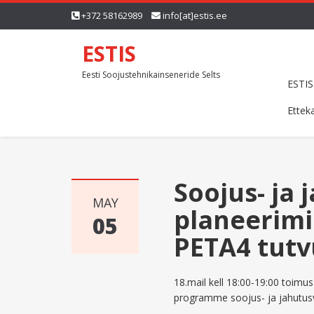
+372 58162989
info[at]estis.ee
ESTIS
Eesti Soojustehnikainseneride Selts
ESTIS
Ettek
Soojus- ja
MAY
planeerim
05
PETA4 tutv
18.mail kell 18:00-19:00 toimu
programme soojus- ja jahutusv