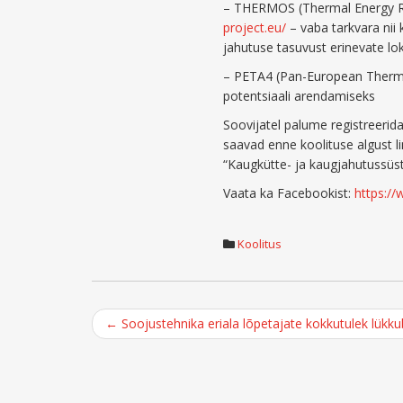
– THERMOS (Thermal Energy R
project.eu/
– vaba tarkvara nii
jahutuse tasuvust erinevate lok
– PETA4 (Pan-European Therm
potentsiaali arendamiseks
Soovijatel palume registreerida
saavad enne koolituse algust l
“Kaugkütte- ja kaugjahutussüs
Vaata ka Facebookist:
https:/
Koolitus
Post
←
Soojustehnika eriala lõpetajate kokkutulek lükk
navigation