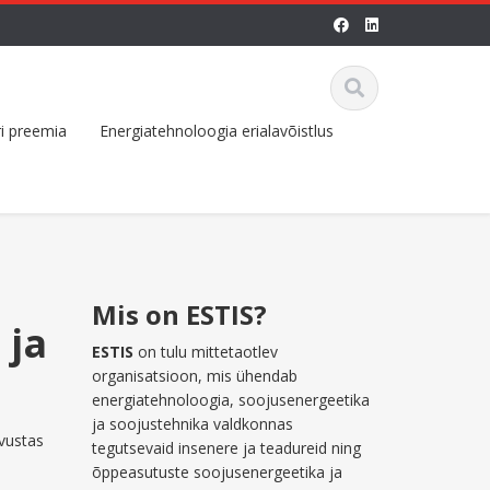
i preemia
Energiatehnoloogia erialavõistlus
Mis on ESTIS?
 ja
ESTIS
on tulu mittetaotlev
organisatsioon, mis ühendab
energiatehnoloogia, soojusenergeetika
ja soojustehnika valdkonnas
tvustas
tegutsevaid insenere ja teadureid ning
õppeasutuste soojusenergeetika ja