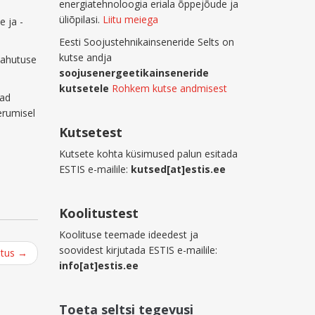
energiatehnoloogia eriala õppejõude ja
üliõpilasi.
Liitu meiega
e ja -
Eesti Soojustehnikainseneride Selts on
kutse andja
-jahutuse
soojusenergeetikainseneride
kutsetele
Rohkem kutse andmisest
jad
erumisel
Kutsetest
Kutsete kohta küsimused palun esitada
ESTIS e-mailile:
kutsed[at]estis.ee
Koolitustest
Koolituse teemade ideedest ja
soovidest kirjutada ESTIS e-mailile:
stus
→
info[at]estis.ee
Toeta seltsi tegevusi