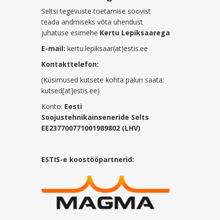
Seltsi tegevuste toetamise soovist
teada andmiseks võta ühendust
juhatuse esimehe
Kertu Lepiksaarega
E-mail:
kertu.lepiksaar(at)estis.ee
Kontakttelefon:
(Küsimused kutsete kohta palun saata:
kutsed[at]estis.ee)
Konto:
Eesti
Soojustehnikainseneride Selts
EE237700771001989802 (LHV)
ESTIS-e koostööpartnerid: