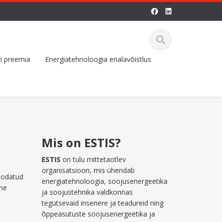
i preemia
Energiatehnoloogia erialavõistlus
Mis on ESTIS?
ESTIS
on tulu mittetaotlev
organisatsioon, mis ühendab
Oodatud
energiatehnoloogia, soojusenergeetika
ume
ja soojustehnika valdkonnas
tegutsevaid insenere ja teadureid ning
õppeasutuste soojusenergeetika ja