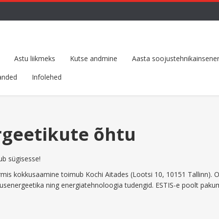
Astu liikmeks
Kutse andmine
Aasta soojustehnikainsener
anded
Infolehed
geetikute õhtu
ub sügisesse!
mis kokkusaamine toimub Kochi Aitades (Lootsi 10, 10151 Tallinn). 
ojusenergeetika ning energiatehnoloogia tudengid. ESTIS-e poolt pak