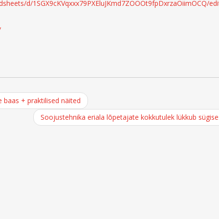
eadsheets/d/1SGX9cKVqxxx79PXEluJKmd7ZOOOt9fpDxrzaOiimOCQ/edi
/
 baas + praktilised näited
Soojustehnika eriala lõpetajate kokkutulek lükkub sügis