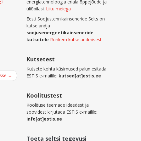
energiatehnoloogia eriala õppejõude ja
t?
üliõpilasi.
Liitu meiega
Eesti Soojustehnikainseneride Selts on
kutse andja
soojusenergeetikainseneride
kutsetele
Rohkem kutse andmisest
Kutsetest
Kutsete kohta küsimused palun esitada
esse
→
ESTIS e-mailile:
kutsed[at]estis.ee
Koolitustest
Koolituse teemade ideedest ja
soovidest kirjutada ESTIS e-mailile:
info[at]estis.ee
Toeta seltsi tegevusi