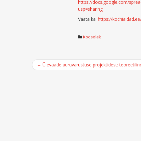
https://docs.google.com/spr
usp=sharing
Vaata ka:
https://kochiaidad.ee
Koosolek
Post
←
Ülevaade auruvarustuse projektidest: teoreetiline
navigation