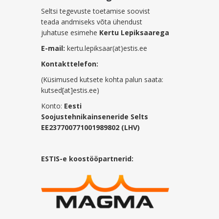
Seltsi tegevuste toetamise soovist
teada andmiseks võta ühendust
juhatuse esimehe
Kertu Lepiksaarega
E-mail:
kertu.lepiksaar(at)estis.ee
Kontakttelefon:
(Küsimused kutsete kohta palun saata:
kutsed[at]estis.ee)
Konto:
Eesti
Soojustehnikainseneride Selts
EE237700771001989802 (LHV)
ESTIS-e koostööpartnerid: