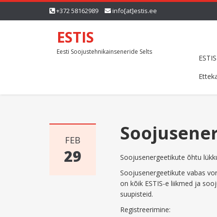
+372 58162989
info[at]estis.ee
ESTIS
Eesti Soojustehnikainseneride Selts
ESTIS
Ettek
Soojusener
FEB
29
Soojusenergeetikute õhtu lükk
Soojusenergeetikute vabas vor
on kõik ESTIS-e liikmed ja so
suupisteid.
Registreerimine: