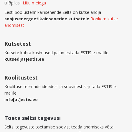
üliõpilasi.
Liitu meiega
Eesti Soojustehnikainseneride Selts on kutse andja
soojusenergeetikainseneride kutsetele
Rohkem kutse
andmisest
Kutsetest
Kutsete kohta küsimused palun esitada ESTIS e-mailile:
kutsed[at]estis.ee
Koolitustest
Koolituse teemade ideedest ja soovidest kirjutada ESTIS e-
mailile:
info[at]estis.ee
Toeta seltsi tegevusi
Seltsi tegevuste toetamise soovist teada andmiseks võta