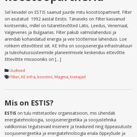
Sel kevadel on ESTIS saanud juurde mitu koostööpartnerit. Filter
on asutatud 1992 aastal Eestis. Tänaseks on Filter kasvanud
kontserniks, millel on tütarettevõtted Lätis, Leedus, Venemaal,
Valgevenes ja Bulgaarias. Filter pakub valmislahendusi ja
arendab kohandatud energia ja vee töötlemise lahendusi. Loe
rohkem ettevõttest siit. KE Infra on soojusenergia infrastruktuuri
ja tuleohutussüsteemide planeerimisele keskenduv ettevõtte.
Ettevõtte missiooniks on […]
Uudised
Filter
,
KE Infra
,
koostöö
,
Magma
,
toetajad
Mis on ESTIS?
ESTIS
on tulu mittetaotlev organisatsioon, mis ühendab
energiatehnoloogia, soojusenergeetika ja soojustehnika
valdkonnas tegutsevaid insenere ja teadureid ning õppeasutuste
soojusenergeetika ja energiatehnoloogia eriala õppejõude ja