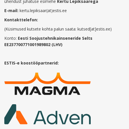
ühendust juhatuse esimehe
Kertu Lepiksaarega
E-mail:
kertu.lepiksaar(at)estis.ee
Kontakttelefon:
(Küsimused kutsete kohta palun saata: kutsed[at]estis.ee)
Konto:
Eesti Soojustehnikainseneride Selts
EE237700771001989802 (LHV)
ESTIS-e koostööpartnerid: