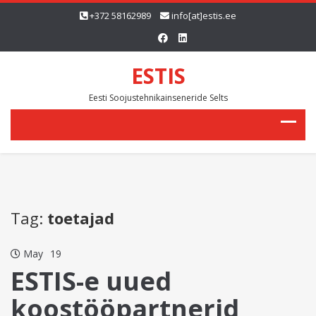
+372 58162989
info[at]estis.ee
ESTIS
Eesti Soojustehnikainseneride Selts
Tag:
toetajad
May
19
ESTIS-e uued
koostööpartnerid