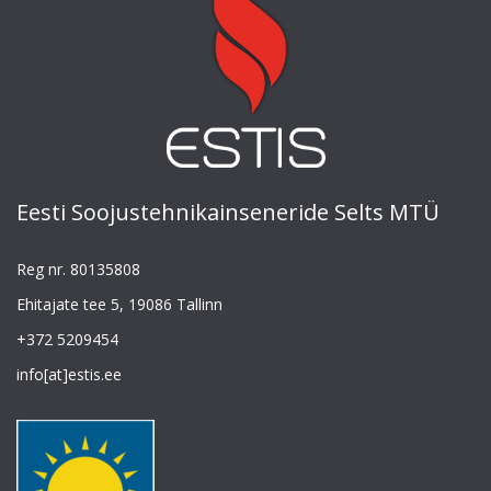
Eesti Soojustehnikainseneride Selts MTÜ
Reg nr. 80135808
Ehitajate tee 5, 19086 Tallinn
+372 5209454
info[at]estis.ee