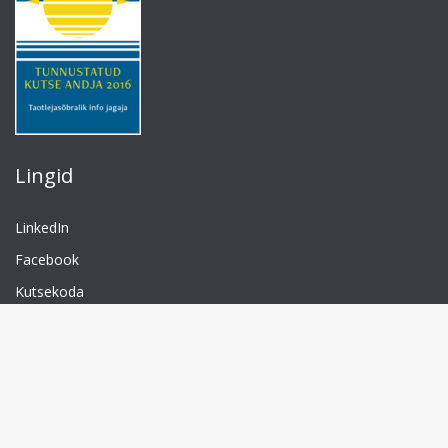
Lingid
LinkedIn
Facebook
Kutsekoda
TTÜ
Isikuandmete töötlemine
© 2026 Ascent. All rights reserved
|
Ascent by
ZetaMatic