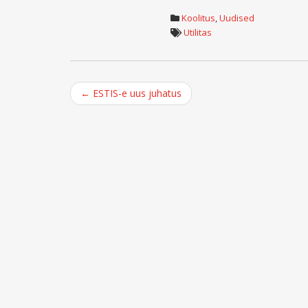
Koolitus
,
Uudised
Utilitas
Post
←
ESTIS-e uus juhatus
navigation