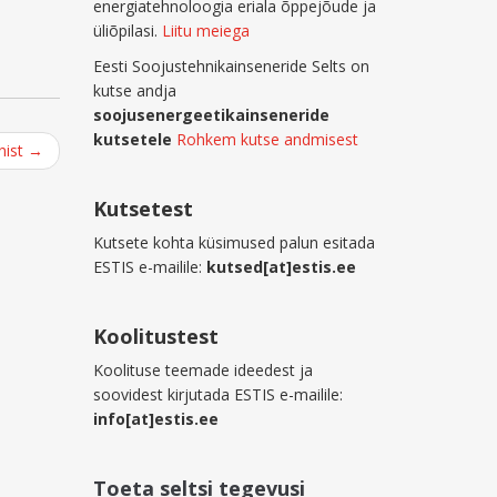
energiatehnoloogia eriala õppejõude ja
üliõpilasi.
Liitu meiega
Eesti Soojustehnikainseneride Selts on
kutse andja
soojusenergeetikainseneride
kutsetele
Rohkem kutse andmisest
nist
→
Kutsetest
Kutsete kohta küsimused palun esitada
ESTIS e-mailile:
kutsed[at]estis.ee
Koolitustest
Koolituse teemade ideedest ja
soovidest kirjutada ESTIS e-mailile:
info[at]estis.ee
Toeta seltsi tegevusi