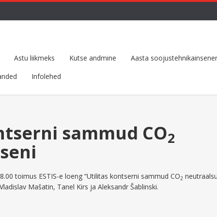
Astu liikmeks
Kutse andmine
Aasta soojustehnikainsener
anded
Infolehed
ontserni sammud CO
2
seni
18.00 toimus ESTIS-e loeng “Utilitas kontserni sammud CO
neutraalsu
2
ladislav Mašatin, Tanel Kirs ja Aleksandr Šablinski.