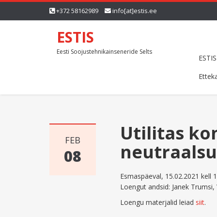
+372 58162989
info[at]estis.ee
ESTIS
Eesti Soojustehnikainseneride Selts
ESTIS
Ettek
Utilitas k
FEB
neutraalsu
08
Esmaspäeval, 15.02.2021 kell 
Loengut andsid: Janek Trumsi, V
Loengu materjalid leiad
siit
.