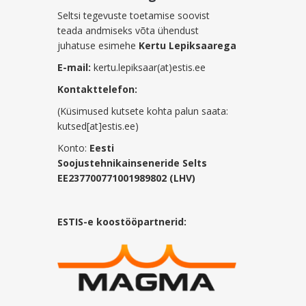
Seltsi tegevuste toetamise soovist
teada andmiseks võta ühendust
juhatuse esimehe
Kertu Lepiksaarega
E-mail:
kertu.lepiksaar(at)estis.ee
Kontakttelefon:
(Küsimused kutsete kohta palun saata:
kutsed[at]estis.ee)
Konto:
Eesti
Soojustehnikainseneride Selts
EE237700771001989802 (LHV)
ESTIS-e koostööpartnerid: