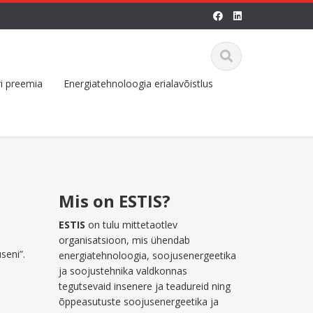
i preemia
Energiatehnoloogia erialavõistlus
Mis on ESTIS?
ESTIS
on tulu mittetaotlev
organisatsioon, mis ühendab
seni”.
energiatehnoloogia, soojusenergeetika
ja soojustehnika valdkonnas
tegutsevaid insenere ja teadureid ning
õppeasutuste soojusenergeetika ja