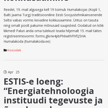
Reedel, 19. mail algusega kell 19 toimub Humalakojas (Kopli 1,
Balti Jaama Turg) traditsiooniline Eesti Soojustehnikainseneride
Seltsi vabas vormis kevadine kokkusaamine. Üritus on tasuta
ning omalt poolt pakume mõnusaid suupisteid. Oodatud on kõik
liikmed! Palun anda oma tulekust teada hiljemalt 15. mail täites
registreerimisvormi: forms.gle/w4pbPh6wthFhfQ5HA
Humalakoda (humalakoda.ee)
Koosolek
Apr
25
ESTIS-e loeng:
“Energiatehnoloogia
instituudi tegevuste ja