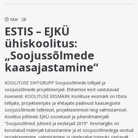
Mar
28
ESTIS – EJKÜ
ühiskoolitus:
„Soojussõlmede
kaasajastamine“
KOOLITUSE SIHTGRUPP Soojussõlmede tellijad ja
soojussõlmede projekteerijad. Ehitamise eest vastutavad
insenerid. KOOLITUSE EESMÄRK Koolituse eesmärk on tõsta
tellijate, projekteerijate ja ehitajate pädevust kaasaegsete
soojussõlmede tellimisel, projekteerimisel ning valmistamisel.
Koolitus põhineb EJKÜ soovitusel ja juhendmaterjalil
“Soojussõlmed. Juhised ja eeskirjad 2019”. Eesmärgiks on
koostatud materjali tutvustamine ja et soojussõlmedega seotud
projekteerimine, valmistamine ja järelevalve toimuks vastavalt