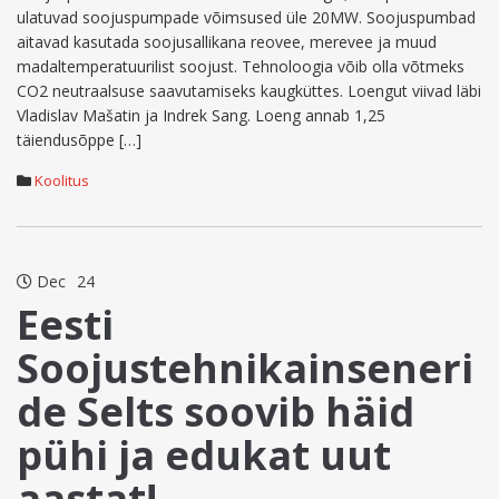
ulatuvad soojuspumpade võimsused üle 20MW. Soojuspumbad
aitavad kasutada soojusallikana reovee, merevee ja muud
madaltemperatuurilist soojust. Tehnoloogia võib olla võtmeks
CO2 neutraalsuse saavutamiseks kaugküttes. Loengut viivad läbi
Vladislav Mašatin ja Indrek Sang. Loeng annab 1,25
täiendusõppe […]
Koolitus
Dec
24
Eesti
Soojustehnikainseneri
de Selts soovib häid
pühi ja edukat uut
aastat!