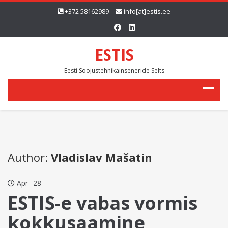
+372 58162989
info[at]estis.ee
ESTIS
Eesti Soojustehnikainseneride Selts
Author:
Vladislav Mašatin
Apr
28
ESTIS-e vabas vormis
kokkusaamine