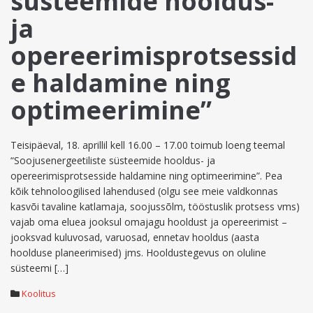
süsteemide hooldus-
ja
opereerimisprotsessid
e haldamine ning
optimeerimine”
Teisipäeval, 18. aprillil kell 16.00 – 17.00 toimub loeng teemal
“Soojusenergeetiliste süsteemide hooldus- ja
opereerimisprotsesside haldamine ning optimeerimine”. Pea
kõik tehnoloogilised lahendused (olgu see meie valdkonnas
kasvõi tavaline katlamaja, soojussõlm, tööstuslik protsess vms)
vajab oma eluea jooksul omajagu hooldust ja opereerimist –
jooksvad kuluvosad, varuosad, ennetav hooldus (aasta
hoolduse planeerimised) jms. Hooldustegevus on oluline
süsteemi […]
Koolitus