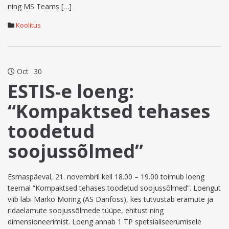
ning MS Teams […]
Koolitus
Oct
30
ESTIS-e loeng:
“Kompaktsed tehases
toodetud
soojussõlmed”
Esmaspäeval, 21. novembril kell 18.00 – 19.00 toimub loeng
teemal “Kompaktsed tehases toodetud soojussõlmed”. Loengut
viib läbi Marko Moring (AS Danfoss), kes tutvustab eramute ja
ridaelamute soojussõlmede tüüpe, ehitust ning
dimensioneerimist. Loeng annab 1 TP spetsialiseerumisele