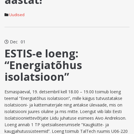
Uudised
Dec
01
ESTIS-e loeng:
“Energiatõhus
isolatsioon”
Esmaspäeval, 19. detsembril kell 18.00 – 19.00 toimub loeng
teemal “Energiatõhus isolatsioon”, mille käigus tutvustatakse
isolatsiooni- ja kattematerjale ning antakse ülevaade, mis on
isolatsiooni juures oluline ja mis mitte. Loengut viib läbi Eesti
Isolatsiooniettevõtjate Liidu juhatuse esimees Aivo Andrekson.
Loeng annab 1 TP spetsialiseerumisele “Kaugkütte- ja
kaugjahutussüsteemid”. Loeng toimub TalTech ruumis U06-220