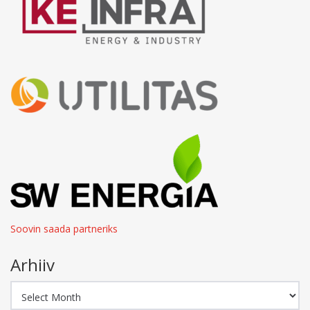
Soovin saada partneriks
Arhiiv
Arhiiv