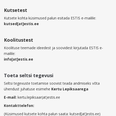
Kutsetest
Kutsete kohta küsimused palun esitada ESTIS e-mailile:
kutsed[at]estis.ee
Koolitustest
Koolituse teemade ideedest ja soovidest kirjutada ESTIS e-
mailile:
info[at]estis.ee
Toeta seltsi tegevusi
Seltsi tegevuste toetamise soovist teada andmiseks võta
ühendust juhatuse esimehe
Kertu Lepiksaarega
E-mail:
kertu.lepiksaar(at)estis.ee
Kontakttelefon:
(Küsimused kutsete kohta palun saata: kutsed[at]estis.ee)