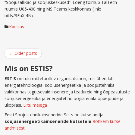
“Soojusallikad ja soojuskeskused”. Loeng toimub TalTech
ruumis U05-408 ning MS Teams keskkonnas (link:
bit.ly/3FuXj4N).
Koolitus
Post
←
Older posts
navigation
Mis on ESTIS?
ESTIS
on tulu mittetaotlev organisatsioon, mis ühendab
energiatehnoloogia, soojusenergeetika ja soojustehnika
valdkonnas tegutsevaid insenere ja teadureid ning õppeasutuste
soojusenergeetika ja energiatehnoloogia eriala õppejõude ja
üliõpilasi.
Liitu meiega
Eesti Soojustehnikainseneride Selts on kutse andja
soojusenergeetikainseneride kutsetele
Rohkem kutse
andmisest