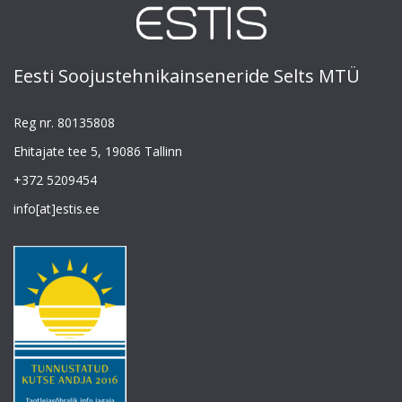
Eesti Soojustehnikainseneride Selts MTÜ
Reg nr. 80135808
Ehitajate tee 5, 19086 Tallinn
+372 5209454
info[at]estis.ee