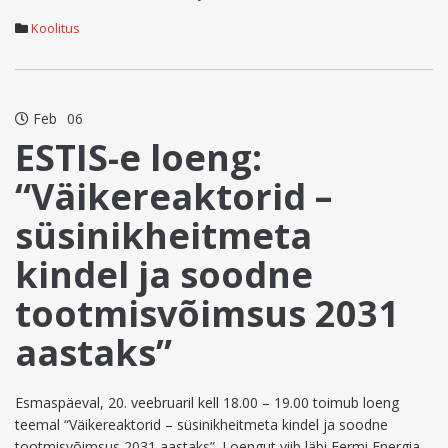
Koolitus
Feb
06
ESTIS-e loeng:
“Väikereaktorid –
süsinikheitmeta
kindel ja soodne
tootmisvõimsus 2031
aastaks”
Esmaspäeval, 20. veebruaril kell 18.00 – 19.00 toimub loeng
teemal “Väikereaktorid – süsinikheitmeta kindel ja soodne
tootmisvõimsus 2031 aastaks”. Loengut viib läbi Fermi Energia