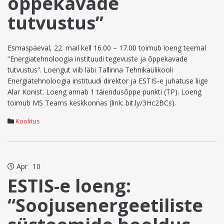
õppekavade
tutvustus”
Esmaspäeval, 22. mail kell 16.00 – 17.00 toimub loeng teemal
“Energiatehnoloogia instituudi tegevuste ja õppekavade
tutvustus”. Loengut viib läbi Tallinna Tehnikaülikooli
Energiatehnoloogia instituudi direktor ja ESTIS-e juhatuse liige
Alar Konist. Loeng annab 1 täiendusõppe punkti (TP). Loeng
toimub MS Teams keskkonnas (link: bit.ly/3Hc2BCs).
Koolitus
Apr
10
ESTIS-e loeng:
“Soojusenergeetiliste