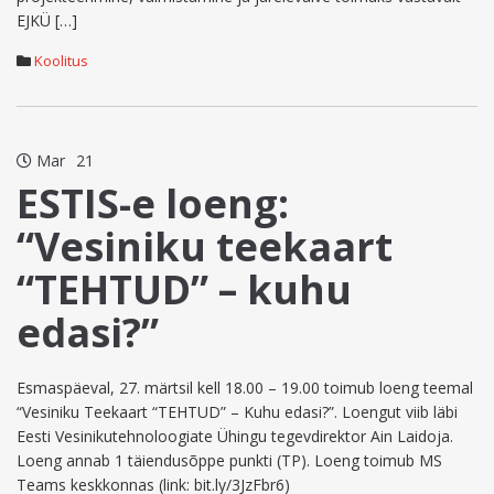
EJKÜ […]
Koolitus
Mar
21
ESTIS-e loeng:
“Vesiniku teekaart
“TEHTUD” – kuhu
edasi?”
Esmaspäeval, 27. märtsil kell 18.00 – 19.00 toimub loeng teemal
“Vesiniku Teekaart “TEHTUD” – Kuhu edasi?”. Loengut viib läbi
Eesti Vesinikutehnoloogiate Ühingu tegevdirektor Ain Laidoja.
Loeng annab 1 täiendusõppe punkti (TP). Loeng toimub MS
Teams keskkonnas (link: bit.ly/3JzFbr6)