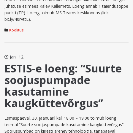
juhatuse esimees Kalev Kallemets. Loeng annab 1 täiendusõppe
punkti (TP). Loeng toimub MS Teams keskkonnas (link:
bit.ly/40rVttL).
Koolitus
Jan
12
ESTIS-e loeng: “Suurte
soojuspumpade
kasutamine
kaugküttevõrgus”
Esmaspäeval, 30. jaanuaril kell 18.00 – 19.00 toimub loeng
teemal “Suurte soojuspumpade kasutamine kaugküttevõrgus”.
Soojuspumbad on kiiresti arenev tehnoloogia, tänapäeval