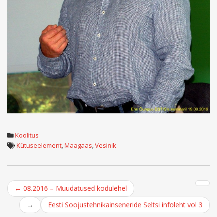
Koolitus
Kütuseelement
,
Maagaas
,
Vesinik
Post
←
08.2016 – Muudatused kodulehel
navigation
→
Eesti Soojustehnikainseneride Seltsi infoleht vol 3