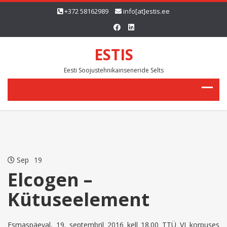
+372 58162989
info[at]estis.ee
ESTIS
Eesti Soojustehnikainseneride Selts
Sep
19
Elcogen –
Kütuseelement
Esmaspäeval, 19. septembril 2016 kell 18.00 TTÜ VI korpuses