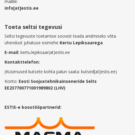
mailile:
info[at]estis.ee
Toeta seltsi tegevusi
Seltsi tegevuste toetamise soovist teada andmiseks võta
ühendust juhatuse esimehe
Kertu Lepiksaarega
E-mail:
kertu.lepiksaar(at)estis.ee
Kontakttelefon:
(Küsimused kutsete kohta palun saata: kutsed[at]estis.ee)
Konto:
Eesti Soojustehnikainseneride Selts
EE237700771001989802 (LHV)
ESTIS-e koostööpartnerid: