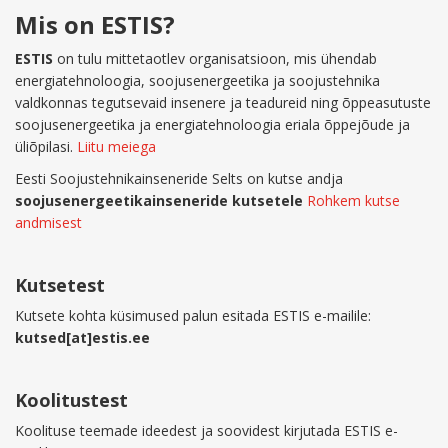
Mis on ESTIS?
ESTIS
on tulu mittetaotlev organisatsioon, mis ühendab
energiatehnoloogia, soojusenergeetika ja soojustehnika
valdkonnas tegutsevaid insenere ja teadureid ning õppeasutuste
soojusenergeetika ja energiatehnoloogia eriala õppejõude ja
üliõpilasi.
Liitu meiega
Eesti Soojustehnikainseneride Selts on kutse andja
soojusenergeetikainseneride kutsetele
Rohkem kutse
andmisest
Kutsetest
Kutsete kohta küsimused palun esitada ESTIS e-mailile:
kutsed[at]estis.ee
Koolitustest
Koolituse teemade ideedest ja soovidest kirjutada ESTIS e-