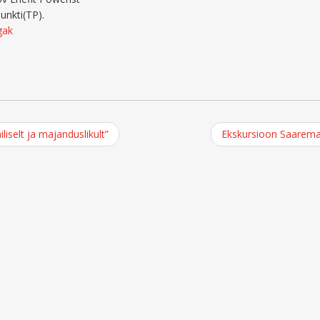
unkti(TP).
gak
iselt ja majanduslikult”
Ekskursioon Saarem