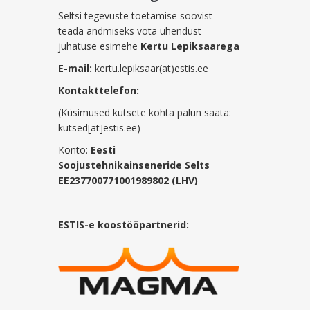
Seltsi tegevuste toetamise soovist
teada andmiseks võta ühendust
juhatuse esimehe
Kertu Lepiksaarega
E-mail:
kertu.lepiksaar(at)estis.ee
Kontakttelefon:
(Küsimused kutsete kohta palun saata:
kutsed[at]estis.ee)
Konto:
Eesti
Soojustehnikainseneride Selts
EE237700771001989802 (LHV)
ESTIS-e koostööpartnerid: