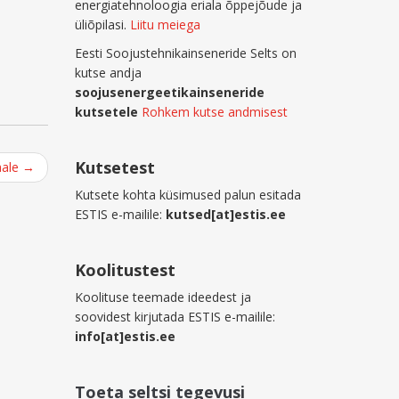
energiatehnoloogia eriala õppejõude ja
üliõpilasi.
Liitu meiega
Eesti Soojustehnikainseneride Selts on
kutse andja
soojusenergeetikainseneride
kutsetele
Rohkem kutse andmisest
Kutsetest
aale
→
Kutsete kohta küsimused palun esitada
ESTIS e-mailile:
kutsed[at]estis.ee
Koolitustest
Koolituse teemade ideedest ja
soovidest kirjutada ESTIS e-mailile:
info[at]estis.ee
Toeta seltsi tegevusi