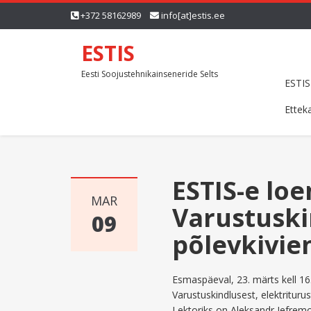
+372 58162989
info[at]estis.ee
ESTIS
Eesti Soojustehnikainseneride Selts
ESTIS
Ettek
ESTIS-e loe
MAR
Varustuskin
09
põlevkivie
Esmaspäeval, 23. märts kell 1
Varustuskindlusest, elektriturus
Lektoriks on Aleksandr Jefremo