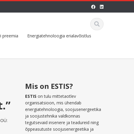
i preemia
Energiatehnoloogia erialavõistlus
Mis on ESTIS?
a
ESTIS
on tulu mittetaotlev
.”
organisatsioon, mis ühendab
energiatehnoloogia, soojusenergeetika
ja soojustehnika valdkonnas
 OÜ:
tegutsevaid insenere ja teadureid ning
õppeasutuste soojusenergeetika ja