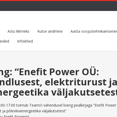
Astu liikmeks
Kutse andmine
Aasta soojustehnikainsener
anded
Infolehed
ng: “Enefit Power OÜ:
dlusest, elektriturust j
nergeetika väljakutsetest
6.00-17.00 toimub Teams’i vahendusel loeng pealkirjaga “Enefit Power
t ja põlevkivienergeetika väljakutsetest”
v Enefit Powerist