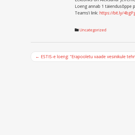
Loeng annab 1 täiendusõppe p
Teams’i link:
https://bit.ly/4bgP
Uncategorized
Post
←
ESTIS-e loeng: “Erapooletu vaade vesinikule tehnil
navigation