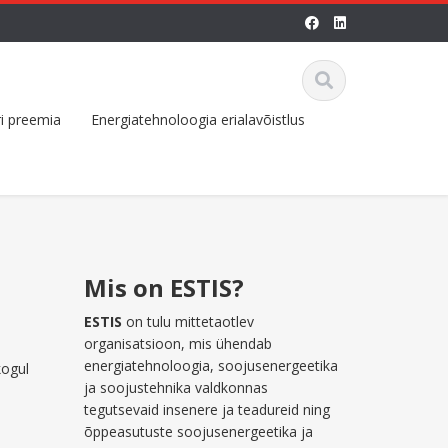
i preemia
Energiatehnoloogia erialavõistlus
Mis on ESTIS?
ESTIS
on tulu mittetaotlev
organisatsioon, mis ühendab
energiatehnoloogia, soojusenergeetika
kogul
ja soojustehnika valdkonnas
tegutsevaid insenere ja teadureid ning
õppeasutuste soojusenergeetika ja