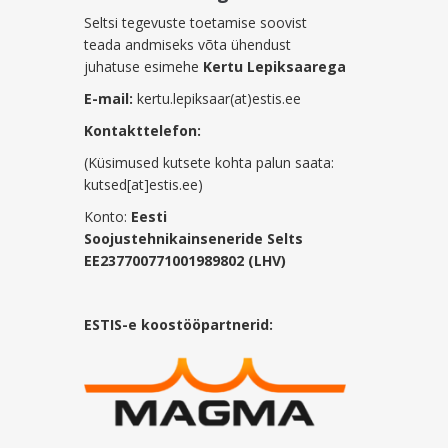
Seltsi tegevuste toetamise soovist
teada andmiseks võta ühendust
juhatuse esimehe
Kertu Lepiksaarega
E-mail:
kertu.lepiksaar(at)estis.ee
Kontakttelefon:
(Küsimused kutsete kohta palun saata:
kutsed[at]estis.ee)
Konto:
Eesti
Soojustehnikainseneride Selts
EE237700771001989802 (LHV)
ESTIS-e koostööpartnerid: