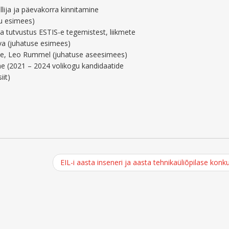
lija ja päevakorra kinnitamine
gu esimees)
a tutvustus ESTIS-e tegemistest, liikmete
a (juhatuse esimees)
ine, Leo Rummel (juhatuse aseesimees)
ne (2021 – 2024 volikogu kandidaatide
iit)
EIL-i aasta inseneri ja aasta tehnikaüliõpilase konk