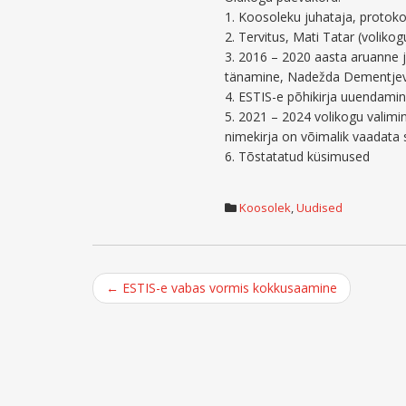
1. Koosoleku juhataja, protokol
2. Tervitus, Mati Tatar (voliko
3. 2016 – 2020 aasta aruanne j
tänamine, Nadežda Dementjev
4. ESTIS-e põhikirja uuendam
5. 2021 – 2024 volikogu valimi
nimekirja on võimalik vaadata s
6. Tõstatatud küsimused
Koosolek
,
Uudised
Post
←
ESTIS-e vabas vormis kokkusaamine
navigation