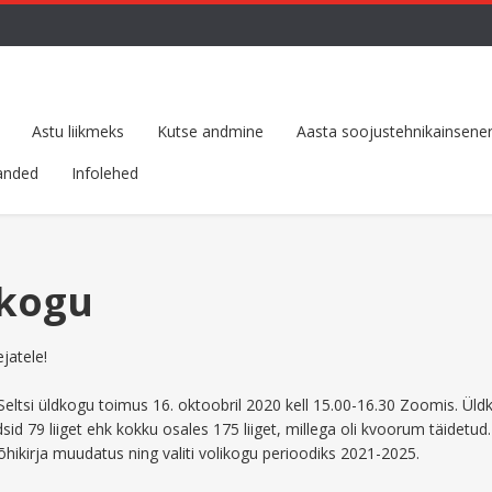
Astu liikmeks
Kutse andmine
Aasta soojustehnikainsener
anded
Infolehed
dkogu
jatele!
Seltsi üldkogu toimus 16. oktoobril 2020 kell 15.00-16.30 Zoomis. Üld
dsid 79 liiget ehk kokku osales 175 liiget, millega oli kvoorum täidetud.
õhikirja muudatus ning valiti volikogu perioodiks 2021-2025.