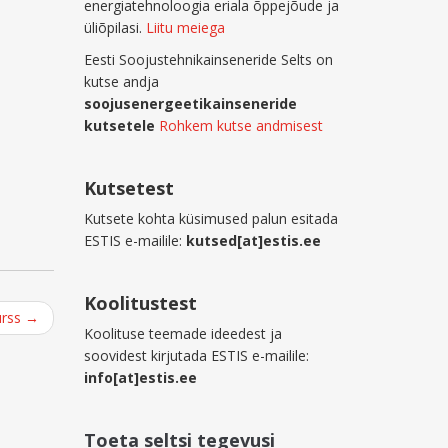
energiatehnoloogia eriala õppejõude ja
üliõpilasi.
Liitu meiega
Eesti Soojustehnikainseneride Selts on
kutse andja
soojusenergeetikainseneride
kutsetele
Rohkem kutse andmisest
Kutsetest
Kutsete kohta küsimused palun esitada
ESTIS e-mailile:
kutsed[at]estis.ee
Koolitustest
urss
→
Koolituse teemade ideedest ja
soovidest kirjutada ESTIS e-mailile:
info[at]estis.ee
Toeta seltsi tegevusi