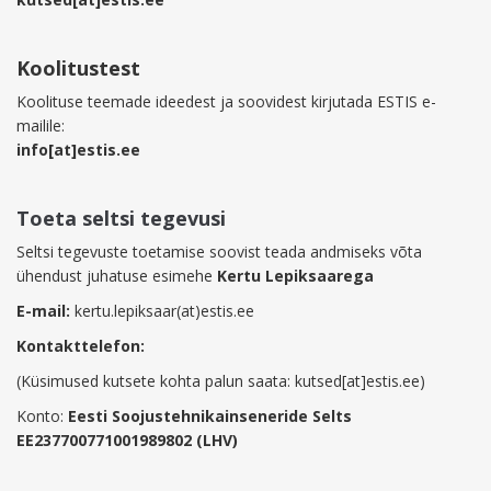
Koolitustest
Koolituse teemade ideedest ja soovidest kirjutada ESTIS e-
mailile:
info[at]estis.ee
Toeta seltsi tegevusi
Seltsi tegevuste toetamise soovist teada andmiseks võta
ühendust juhatuse esimehe
Kertu Lepiksaarega
E-mail:
kertu.lepiksaar(at)estis.ee
Kontakttelefon:
(Küsimused kutsete kohta palun saata: kutsed[at]estis.ee)
Konto:
Eesti Soojustehnikainseneride Selts
EE237700771001989802 (LHV)