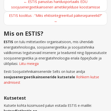
Post
←
ESTIS panustas haridusportaalis EDU
soojusenergeetikainseneri ametikirjelduse koostamisse
navigation
ESTIS koolitus : “Miks ehitisintegreeritud päikesepaneelid?”
→
Mis on ESTIS?
ESTIS
on tulu mittetaotlev organisatsioon, mis ühendab
energiatehnoloogia, soojusenergeetika ja soojustehnika
valdkonnas tegutsevaid insenere ja teadureid ning õppeasutuste
soojusenergeetika ja energiatehnoloogia eriala õppejõude ja
üliõpilasi.
Liitu meiega
Eesti Soojustehnikainseneride Selts on kutse andja
soojusenergeetikainseneride kutsetele
Rohkem kutse
andmisest
Kutsetest
Kutsete kohta küsimused palun esitada ESTIS e-mailile:
kutsed[at]estis.ee