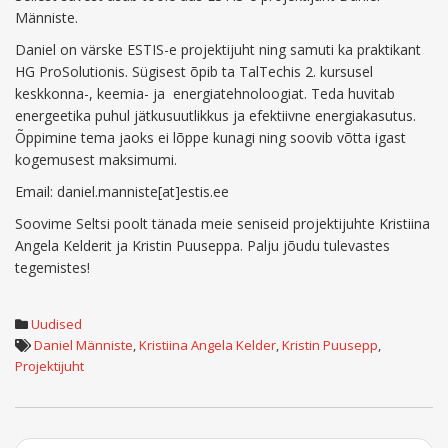
Männiste.
Daniel on värske ESTIS-e projektijuht ning samuti ka praktikant
HG ProSolutionis. Sügisest õpib ta TalTechis 2. kursusel
keskkonna-, keemia- ja energiatehnoloogiat. Teda huvitab
energeetika puhul jätkusuutlikkus ja efektiivne energiakasutus.
Õppimine tema jaoks ei lõppe kunagi ning soovib võtta igast
kogemusest maksimumi.
Email: daniel.manniste[at]estis.ee
Soovime Seltsi poolt tänada meie seniseid projektijuhte Kristiina
Angela Kelderit ja Kristin Puuseppa. Palju jõudu tulevastes
tegemistes!
Uudised
Daniel Männiste
,
Kristiina Angela Kelder
,
Kristin Puusepp
,
Projektijuht