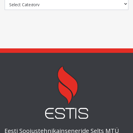
Kategooriad
Eesti Soojustehnikainseneride Selts MTÜ