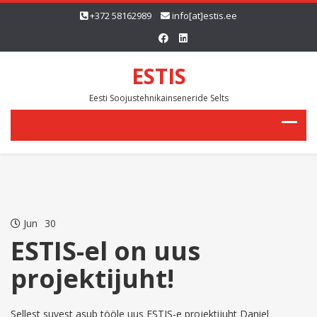
+372 58162989
info[at]estis.ee
ESTIS
Eesti Soojustehnikainseneride Selts
Jun
30
ESTIS-el on uus
projektijuht!
Sellest suvest asub tööle uus ESTIS-e projektijuht Daniel