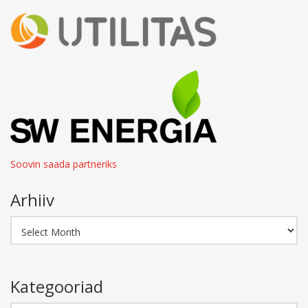
Soovin saada partneriks
Arhiiv
Arhiiv
Kategooriad