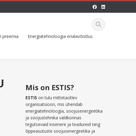
i preemia
Energiatehnoloogia erialavõistlus
U
Mis on ESTIS?
ESTIS
on tulu mittetaotlev
organisatsioon, mis ühendab
energiatehnoloogia, soojusenergeetika
ja soojustehnika valdkonnas
tegutsevaid insenere ja teadureid ning
õppeasutuste soojusenergeetika ja