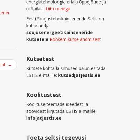
energiatehnoloogia eriala õppejõude ja
üliõpilasi.
Liitu meiega
sener
Eesti Soojustehnikainseneride Selts on
kutse andja
soojusenergeetikainseneride
kutsetele
Rohkem kutse andmisest
Kutsetest
uht!
→
Kutsete kohta küsimused palun esitada
ESTIS e-mailile:
kutsed[at]estis.ee
Koolitustest
Koolituse teemade ideedest ja
soovidest kirjutada ESTIS e-mailile:
info[at]estis.ee
Toeta seltsi tegevusi