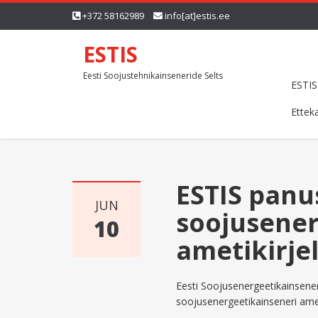
+372 58162989
info[at]estis.ee
ESTIS
Eesti Soojustehnikainseneride Selts
ESTIS
Ettek
ESTIS panu
JUN
soojusener
10
ametikirje
Eesti Soojusenergeetikainsene
soojusenergeetikainseneri amet