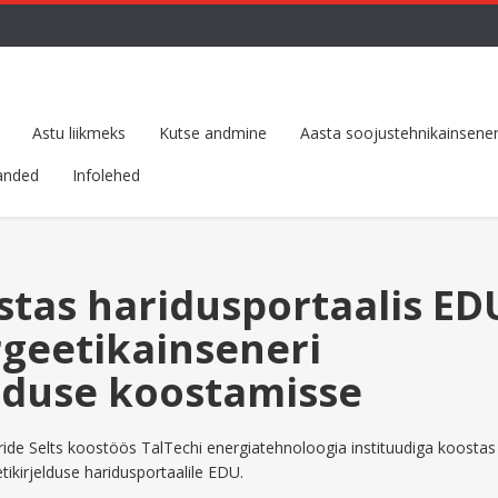
Astu liikmeks
Kutse andmine
Aasta soojustehnikainsener
anded
Infolehed
stas haridusportaalis ED
geetikainseneri
lduse koostamisse
ride Selts koostöös TalTechi energiatehnoloogia instituudiga koostas
ikirjelduse haridusportaalile EDU.