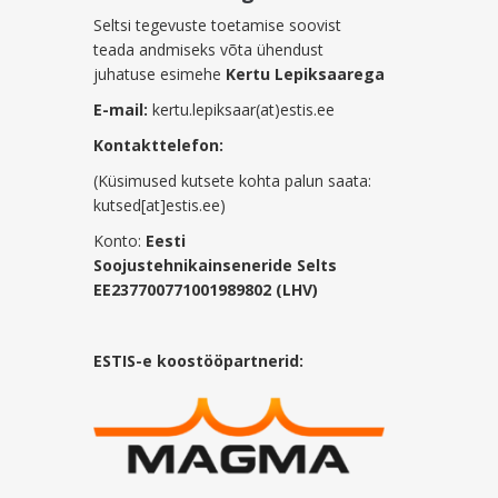
Seltsi tegevuste toetamise soovist
teada andmiseks võta ühendust
juhatuse esimehe
Kertu Lepiksaarega
E-mail:
kertu.lepiksaar(at)estis.ee
Kontakttelefon:
(Küsimused kutsete kohta palun saata:
kutsed[at]estis.ee)
Konto:
Eesti
Soojustehnikainseneride Selts
EE237700771001989802 (LHV)
ESTIS-e koostööpartnerid: