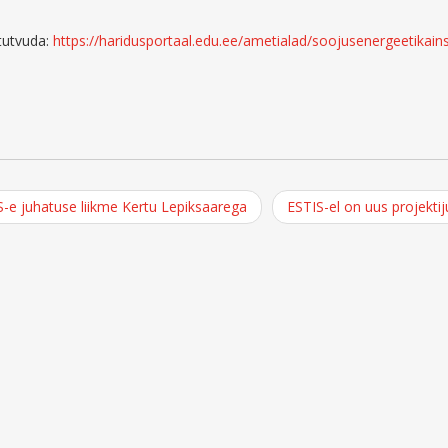
tutvuda:
https://haridusportaal.edu.ee/ametialad/soojusenergeetikain
S-e juhatuse liikme Kertu Lepiksaarega
ESTIS-el on uus projektij