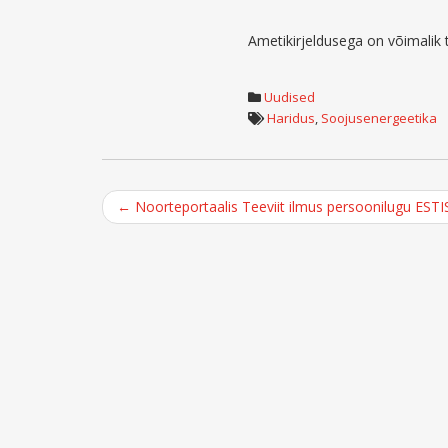
Ametikirjeldusega on võimalik 
Uudised
Haridus
,
Soojusenergeetika
Post
←
Noorteportaalis Teeviit ilmus persoonilugu ESTI
navigation