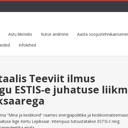
Astu liikmeks
Kutse andmine
Aasta soojustehnikainsener
anded
Infolehed
aalis Teeviit ilmus
gu ESTIS-e juhatuse liik
ksaarega
eema “Mina ja keskkond” raames energiapoliitika ja keskkonnateemasid
tuse liige Kertu Lepiksaar. Intervjuus tutvustatakse ESTIS-t ning
energeetika eriala.