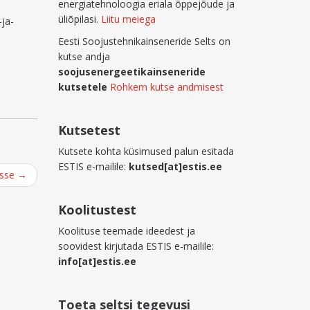
energiatehnoloogia eriala õppejõude ja
üliõpilasi.
Liitu meiega
-ja-
Eesti Soojustehnikainseneride Selts on
kutse andja
soojusenergeetikainseneride
kutsetele
Rohkem kutse andmisest
Kutsetest
Kutsete kohta küsimused palun esitada
ESTIS e-mailile:
kutsed[at]estis.ee
isse
→
Koolitustest
Koolituse teemade ideedest ja
soovidest kirjutada ESTIS e-mailile:
info[at]estis.ee
Toeta seltsi tegevusi