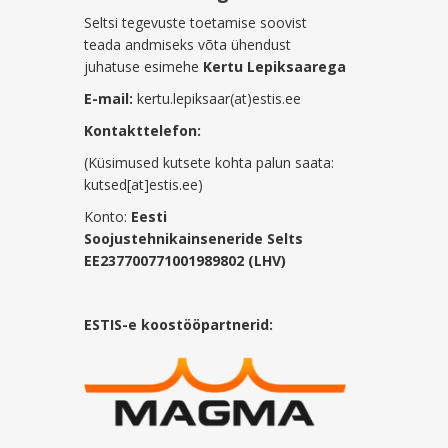
Seltsi tegevuste toetamise soovist
teada andmiseks võta ühendust
juhatuse esimehe
Kertu Lepiksaarega
E-mail:
kertu.lepiksaar(at)estis.ee
Kontakttelefon:
(Küsimused kutsete kohta palun saata:
kutsed[at]estis.ee)
Konto:
Eesti
Soojustehnikainseneride Selts
EE237700771001989802 (LHV)
ESTIS-e koostööpartnerid: