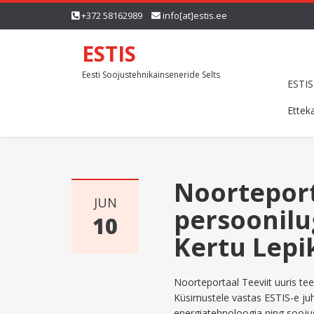
+372 58162989
info[at]estis.ee
ESTIS
Eesti Soojustehnikainseneride Selts
ESTIS
Ettek
Noorteport
JUN
persoonilu
10
Kertu Lepi
Noorteportaal Teeviit uuris t
Küsimustele vastas ESTIS-e juha
energiatehnoloogia ning soojus