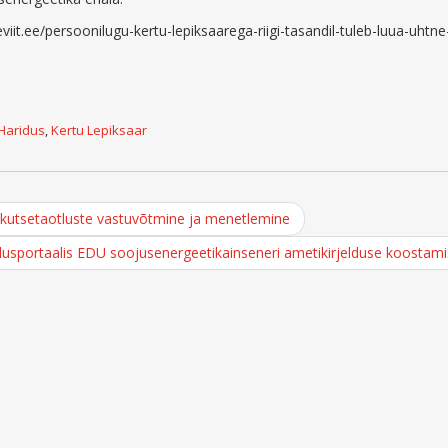
viit.ee/persoonilugu-kertu-lepiksaarega-riigi-tasandil-tuleb-luua-uhtne
Haridus
,
Kertu Lepiksaar
 kutsetaotluste vastuvõtmine ja menetlemine
dusportaalis EDU soojusenergeetikainseneri ametikirjelduse koostam