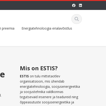
i preemia
Energiatehnoloogia erialavõistlus
Mis on ESTIS?
me
ESTIS
on tulu mittetaotlev
organisatsioon, mis ühendab
energiatehnoloogia, soojusenergeetika
ja soojustehnika valdkonnas
.
tegutsevaid insenere ja teadureid ning
õppeasutuste soojusenergeetika ja