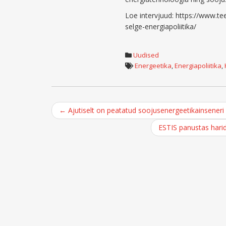
Loe intervjuud: https://www.tee
selge-energiapoliitika/
Uudised
Energeetika
,
Energiapoliitika
,
Post
←
Ajutiselt on peatatud soojusenergeetikainseneri
navigation
ESTIS panustas hari