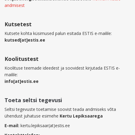
andmisest
Kutsetest
Kutsete kohta küsimused palun esitada ESTIS e-mailile:
kutsed[at]estis.ee
Koolitustest
Koolituse teemade ideedest ja soovidest kirjutada ESTIS e-
mailile:
info[at]estis.ee
Toeta seltsi tegevusi
Seltsi tegevuste toetamise soovist teada andmiseks võta
ühendust juhatuse esimehe
Kertu Lepiksaarega
E-mail:
kertu.lepiksaar(at)estis.ee