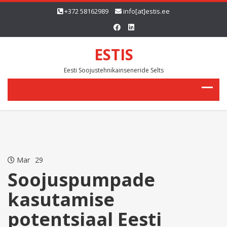
+372 58162989
info[at]estis.ee
ESTIS
Eesti Soojustehnikainseneride Selts
Mar
29
Soojuspumpade
kasutamise
potentsiaal Eesti