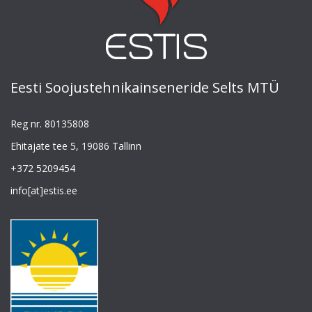
Eesti Soojustehnikainseneride Selts MTÜ
Reg nr. 80135808
Ehitajate tee 5, 19086 Tallinn
+372 5209454
info[at]estis.ee