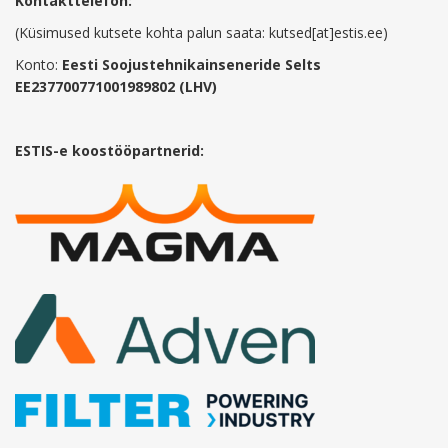
Kontakttelefon:
(Küsimused kutsete kohta palun saata: kutsed[at]estis.ee)
Konto:
Eesti Soojustehnikainseneride Selts
EE237700771001989802 (LHV)
ESTIS-e koostööpartnerid: