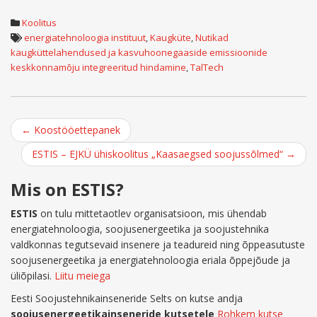
Koolitus
energiatehnoloogia instituut
,
Kaugküte
,
Nutikad
kaugküttelahendused ja kasvuhoonegaaside emissioonide
keskkonnamõju integreeritud hindamine
,
TalTech
Post
←
Koostööettepanek
navigation
ESTIS – EJKÜ ühiskoolitus „Kaasaegsed soojussõlmed“
→
Mis on ESTIS?
ESTIS
on tulu mittetaotlev organisatsioon, mis ühendab
energiatehnoloogia, soojusenergeetika ja soojustehnika
valdkonnas tegutsevaid insenere ja teadureid ning õppeasutuste
soojusenergeetika ja energiatehnoloogia eriala õppejõude ja
üliõpilasi.
Liitu meiega
Eesti Soojustehnikainseneride Selts on kutse andja
soojusenergeetikainseneride kutsetele
Rohkem kutse