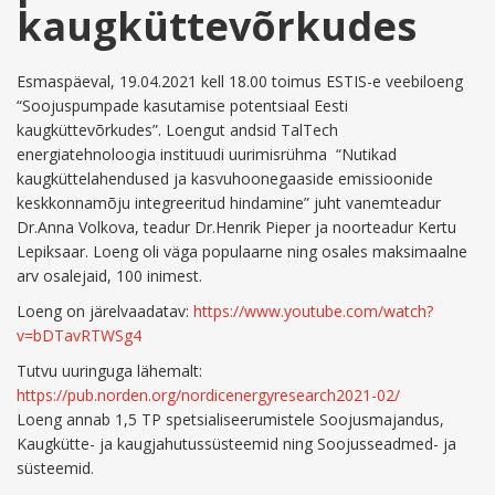
kaugküttevõrkudes
Esmaspäeval, 19.04.2021 kell 18.00 toimus ESTIS-e veebiloeng
“Soojuspumpade kasutamise potentsiaal Eesti
kaugküttevõrkudes”. Loengut andsid TalTech
energiatehnoloogia instituudi uurimisrühma “Nutikad
kaugküttelahendused ja kasvuhoonegaaside emissioonide
keskkonnamõju integreeritud hindamine” juht vanemteadur
Dr.Anna Volkova, teadur Dr.Henrik Pieper ja noorteadur Kertu
Lepiksaar. Loeng oli väga populaarne ning osales maksimaalne
arv osalejaid, 100 inimest.
Loeng on järelvaadatav:
https://www.youtube.com/watch?
v=bDTavRTWSg4
Tutvu uuringuga lähemalt:
https://pub.norden.org/nordicenergyresearch2021-02/
Loeng annab 1,5 TP spetsialiseerumistele Soojusmajandus,
Kaugkütte- ja kaugjahutussüsteemid ning Soojusseadmed- ja
süsteemid.