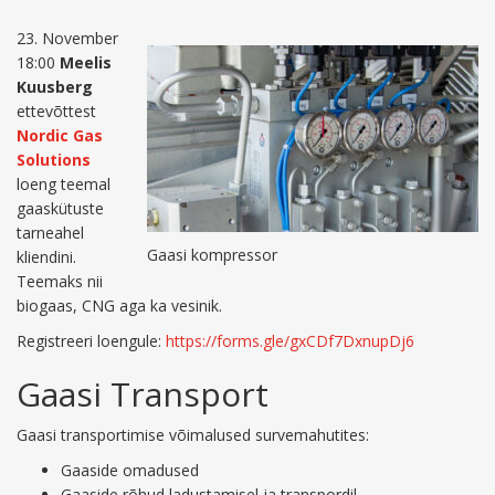
23. November
18:00
Meelis
Kuusberg
ettevõttest
Nordic Gas
Solutions
loeng teemal
gaaskütuste
tarneahel
Gaasi kompressor
kliendini.
Teemaks nii
biogaas, CNG aga ka vesinik.
Registreeri loengule:
https://forms.gle/gxCDf7DxnupDj6
Gaasi Transport
Gaasi transportimise võimalused survemahutites:
Gaaside omadused
Gaaside rõhud ladustamisel ja transpordil