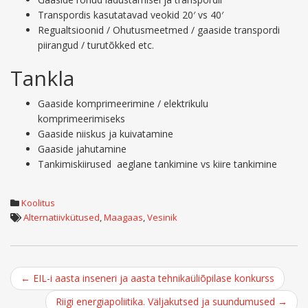
Transpordis kasutatavad veokid 20′ vs 40′
Regualtsioonid / Ohutusmeetmed / gaaside transpordi
piirangud / turutõkked etc.
Tankla
Gaaside komprimeerimine / elektrikulu
komprimeerimiseks
Gaaside niiskus ja kuivatamine
Gaaside jahutamine
Tankimiskiirused aeglane tankimine vs kiire tankimine
Koolitus
Alternatiivkütused
,
Maagaas
,
Vesinik
Post
←
EIL-i aasta inseneri ja aasta tehnikaüliõpilase konkurss
navigation
Riigi energiapoliitika. Väljakutsed ja suundumused
→