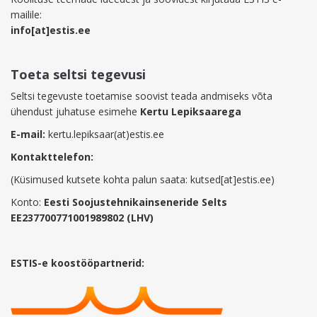
mailile:
info[at]estis.ee
Toeta seltsi tegevusi
Seltsi tegevuste toetamise soovist teada andmiseks võta
ühendust juhatuse esimehe
Kertu Lepiksaarega
E-mail:
kertu.lepiksaar(at)estis.ee
Kontakttelefon:
(Küsimused kutsete kohta palun saata: kutsed[at]estis.ee)
Konto:
Eesti Soojustehnikainseneride Selts
EE237700771001989802 (LHV)
ESTIS-e koostööpartnerid: