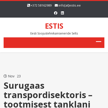
+372 58162989
info[at]estis.ee
ESTIS
Eesti Soojustehnikainseneride Selts
Nov
23
Surugaas
transpordisektoris –
tootmisest tanklani