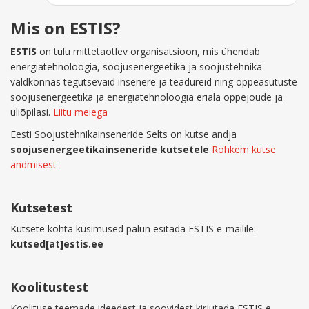
Mis on ESTIS?
ESTIS
on tulu mittetaotlev organisatsioon, mis ühendab
energiatehnoloogia, soojusenergeetika ja soojustehnika
valdkonnas tegutsevaid insenere ja teadureid ning õppeasutuste
soojusenergeetika ja energiatehnoloogia eriala õppejõude ja
üliõpilasi.
Liitu meiega
Eesti Soojustehnikainseneride Selts on kutse andja
soojusenergeetikainseneride kutsetele
Rohkem kutse
andmisest
Kutsetest
Kutsete kohta küsimused palun esitada ESTIS e-mailile:
kutsed[at]estis.ee
Koolitustest
Koolituse teemade ideedest ja soovidest kirjutada ESTIS e-