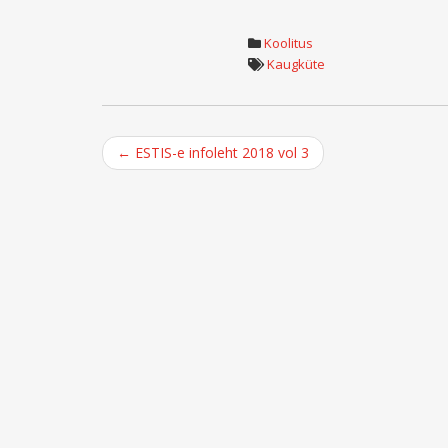
Koolitus
Kaugküte
Post
←
ESTIS-e infoleht 2018 vol 3
navigation