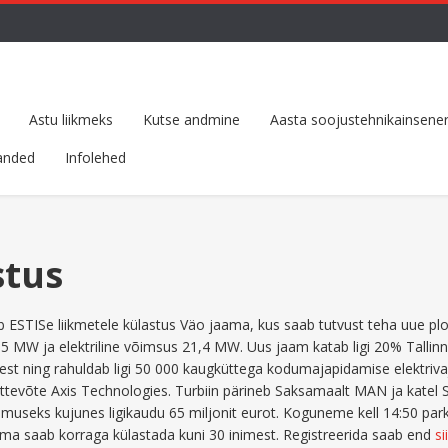
Astu liikmeks
Kutse andmine
Aasta soojustehnikainsener
anded
Infolehed
stus
ub ESTISe liikmetele külastus Väo jaama, kus saab tutvust teha uue plo
5 MW ja elektriline võimsus 21,4 MW. Uus jaam katab ligi 20% Tallin
st ning rahuldab ligi 50 000 kaugküttega kodumajapidamise elektriva
ttevõte Axis Technologies. Turbiin pärineb Saksamaalt MAN ja katel
useks kujunes ligikaudu 65 miljonit eurot. Koguneme kell 14:50 park
ama saab korraga külastada kuni 30 inimest. Registreerida saab end
si