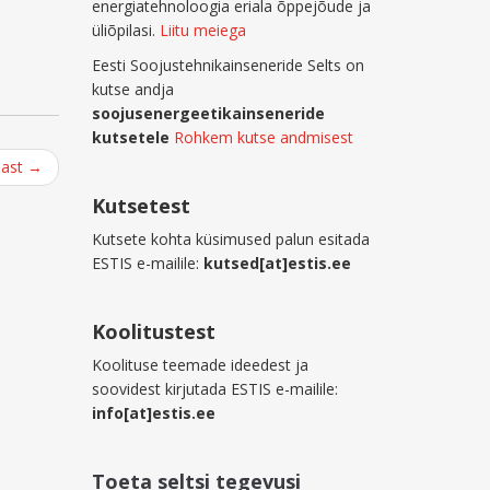
energiatehnoloogia eriala õppejõude ja
üliõpilasi.
Liitu meiega
Eesti Soojustehnikainseneride Selts on
kutse andja
soojusenergeetikainseneride
kutsetele
Rohkem kutse andmisest
mast
→
Kutsetest
Kutsete kohta küsimused palun esitada
ESTIS e-mailile:
kutsed[at]estis.ee
Koolitustest
Koolituse teemade ideedest ja
soovidest kirjutada ESTIS e-mailile:
info[at]estis.ee
Toeta seltsi tegevusi