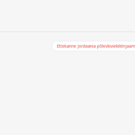
Ettekanne Jordaania põlevkivielektrijaa