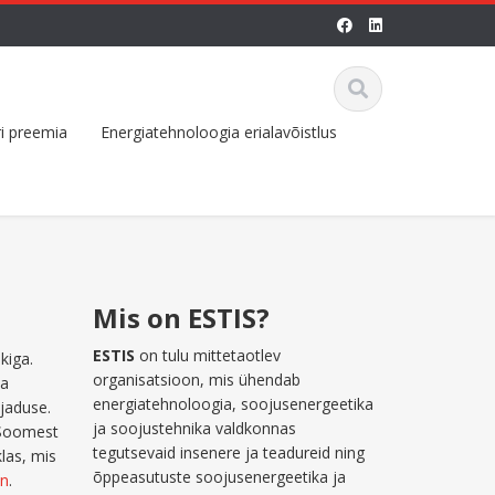
i preemia
Energiatehnoloogia erialavõistlus
Mis on ESTIS?
ESTIS
on tulu mittetaotlev
kiga.
organisatsioon, mis ühendab
na
energiatehnoloogia, soojusenergeetika
jaduse.
ja soojustehnika valdkonnas
 Soomest
tegutsevaid insenere ja teadureid ning
las, mis
õppeasutuste soojusenergeetika ja
in
.