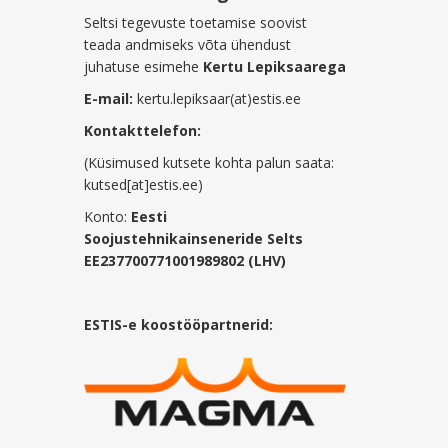
Seltsi tegevuste toetamise soovist
teada andmiseks võta ühendust
juhatuse esimehe
Kertu Lepiksaarega
E-mail:
kertu.lepiksaar(at)estis.ee
Kontakttelefon:
(Küsimused kutsete kohta palun saata:
kutsed[at]estis.ee)
Konto:
Eesti
Soojustehnikainseneride Selts
EE237700771001989802 (LHV)
ESTIS-e koostööpartnerid: