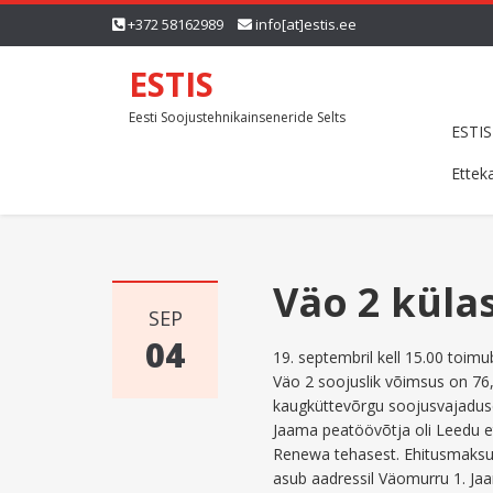
+372 58162989
info[at]estis.ee
ESTIS
Eesti Soojustehnikainseneride Selts
ESTIS
Ettek
Väo 2 küla
SEP
04
19. septembril kell 15.00 toim
Väo 2 soojuslik võimsus on 76,
kaugküttevõrgu soojusvajaduse
Jaama peatöövõtja oli Leedu e
Renewa tehasest. Ehitusmaksum
asub aadressil Väomurru 1. Ja