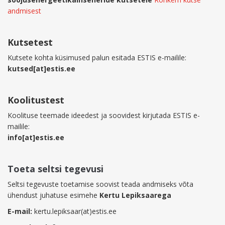
andmisest
Kutsetest
Kutsete kohta küsimused palun esitada ESTIS e-mailile:
kutsed[at]estis.ee
Koolitustest
Koolituse teemade ideedest ja soovidest kirjutada ESTIS e-
mailile:
info[at]estis.ee
Toeta seltsi tegevusi
Seltsi tegevuste toetamise soovist teada andmiseks võta
ühendust juhatuse esimehe
Kertu Lepiksaarega
E-mail:
kertu.lepiksaar(at)estis.ee