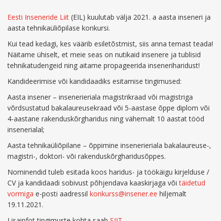
Eesti Inseneride Liit
(EIL) kuulutab välja 2021. a aasta inseneri ja
aasta tehnikaüliõpilase konkursi.
Kui tead kedagi, kes väärib esiletõstmist, siis anna temast teada!
Näitame ühiselt, et meie seas on nutikaid insenere ja tublisid
tehnikatudengeid ning aitame propageerida inseneriharidust!
Kandideerimise või kandidaadiks esitamise tingimused:
Aasta insener – insenerieriala magistrikraad või magistriga
võrdsustatud bakalaureusekraad või 5-aastase õppe diplom või
4-aastane rakenduskõrgharidus ning vähemalt 10 aastat tööd
insenerialal;
Aasta tehnikaüliõpilane – õppimine insenerieriala bakalaureuse-,
magistri-, doktori- või rakenduskõrgharidusõppes.
Nominendid tuleb esitada koos haridus- ja töökäigu kirjelduse /
CV ja kandidaadi sobivust põhjendava kaaskirjaga või
täidetud
vormiga
e-posti aadressil
konkurss@insener.ee
hiljemalt
19.11.2021.
Lisainfot tingimuste kohta saab
SIIT
.