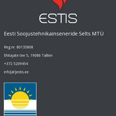
Eesti Soojustehnikainseneride Selts MTÜ
Reg nr. 80135808
Ehitajate tee 5, 19086 Tallinn
+372 5209454
info[at]estis.ee