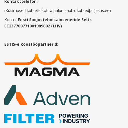
Kontakttelefon:
(Küsimused kutsete kohta palun saata: kutsed[at]estis.ee)
Konto:
Eesti Soojustehnikainseneride Selts
EE237700771001989802 (LHV)
ESTIS-e koostööpartnerid: