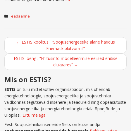
Teadaanne
Post
←
ESTIS koolitus : “Soojusenergeetika alane haridus
Enerhack platvormil”
navigation
ESTIS loeng : “Ehitusinfo modelleerimise eelised ehitise
elukaares”
→
Mis on ESTIS?
ESTIS
on tulu mittetaotlev organisatsioon, mis ühendab
energiatehnoloogia, soojusenergeetika ja soojustehnika
valdkonnas tegutsevaid insenere ja teadureid ning õppeasutuste
soojusenergeetika ja energiatehnoloogia eriala õppejõude ja
üliõpilasi.
Liitu meiega
Eesti Soojustehnikainseneride Selts on kutse andja
soojusenergeetikainseneride kutsetele
Rohkem kutse