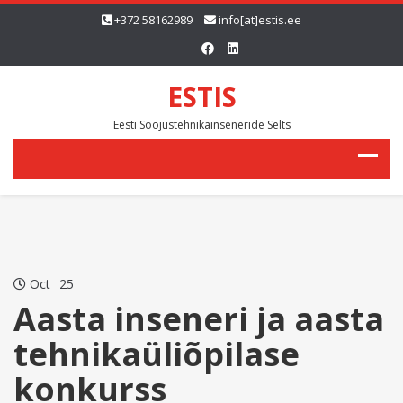
+372 58162989
info[at]estis.ee
ESTIS
Eesti Soojustehnikainseneride Selts
Oct
25
Aasta inseneri ja aasta
tehnikaüliõpilase
konkurss